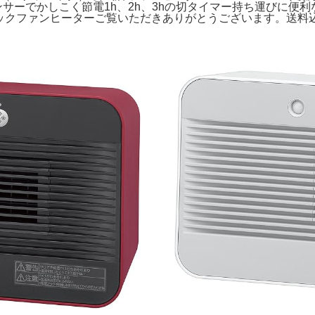
センサーでかしこく節電1h、2h、3hの切タイマー持ち運びに便利な取っ手
 タイプ: セラミックファンヒーターご覧いただきありがとうございま