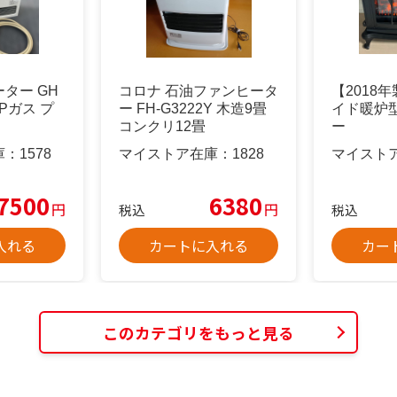
ター GH
コロナ 石油ファンヒータ
【2018
 LPガス プ
ー FH-G3222Y 木造9畳
イド暖炉
コンクリ12畳
ー
庫：
1578
マイストア在庫：
1828
マイスト
7500
6380
円
円
税込
税込
入れる
カートに入れる
カー
このカテゴリをもっと見る