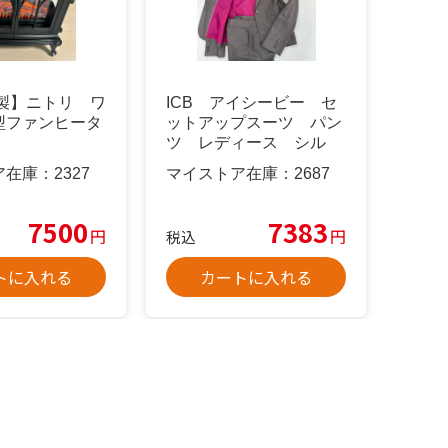
年製】ニトリ ワ
ICB アイシービー セ
型ファンヒータ
ットアップスーツ パン
ツ レディース シル
ク 42 XL
ア在庫：
2327
マイストア在庫：
2687
7500
7383
円
円
税込
トに入れる
カートに入れる