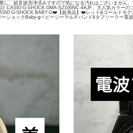
ルカリ。出品に際し、超音波洗浄済みですので気になる汚れはございま
。時計 CASIO G-SHOCK GMA-S2100NC-4AJF。大
計。CASIO G-SHOCK BABY-G❤️【超美品】❤️レッド&ゴ
ジーショックBaby‐gベビージーマルチバンド6タフソーラー電波