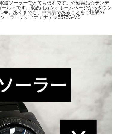
せん。電波ソーラーでとても便利です。☆極美品☆テンデ
人気カラーのゴールドです。取説はカシオホームページからダウン
ールドモデル❤️。あくまでも、中古品であることをご理解の
ソーラーデジアナアナデジ5575G-MS