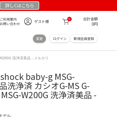
詳しくは
こちら
合計金額
ご利用案内
0
ゲスト様
0円
お問い合わせ
変更
ログイン
新規会員登録
G-W200G 洗浄済美品 - メルカリ
hock baby-g MSG-
品洗浄済 カシオG-MS G-
-g MSG-W200G 洗浄済美品 -
定モデル