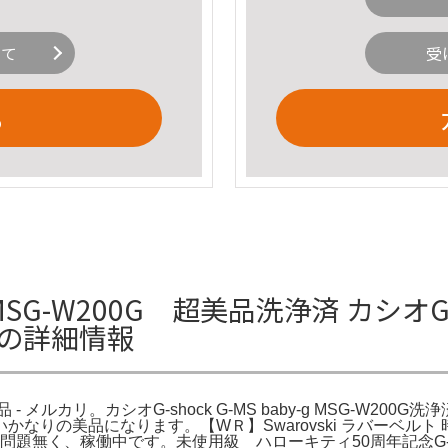
いて
受
る
 MSG-W200G 超美品洗浄済 カシオG-MS 
カリの詳細情報
美品 - メルカリ。カシオG-shock G-MS baby-g MSG-W200G洗浄
いかなりの美品になります。【WＲ】Swarovski ラバーベルト
題無く、稼働中です。未使用級 ハローキティ50周年記念G-SHO