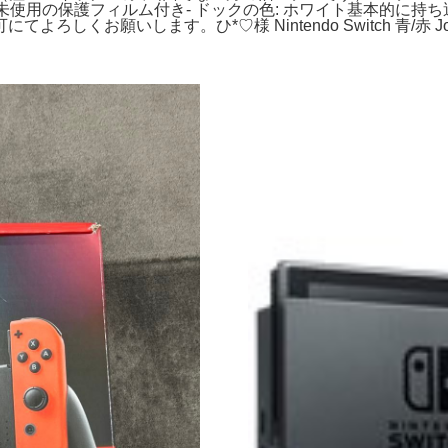
態: 未使用の保護フィルム付き- ドックの色: ホワイト基本的
願いします。ひ*♡様 Nintendo Switch 青/赤 Joy-Co