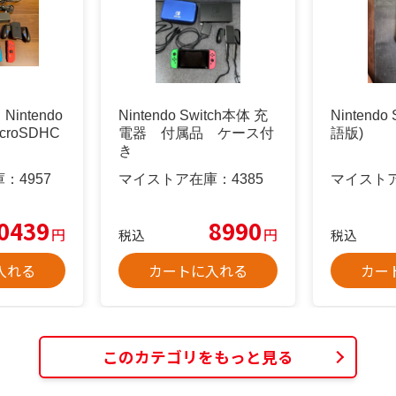
intendo
Nintendo Switch本体 充
Nintendo
icroSDHC
電器 付属品 ケース付
語版)
き
庫：
4957
マイストア在庫：
4385
マイスト
0439
8990
円
円
税込
税込
入れる
カートに入れる
カー
このカテゴリをもっと見る