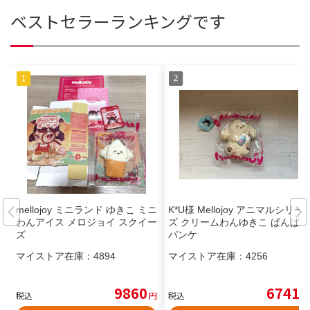
ベストセラーランキングです
mellojoy ミニランド ゆきこ ミニ
K*U様 Mellojoy アニマルシリー
わんアイス メロジョイ スクイー
ズ クリームわんゆきこ ぱんぱん
ズ
パンケ
マイストア在庫：
4894
マイストア在庫：
4256
9860
6741
税込
円
税込
円