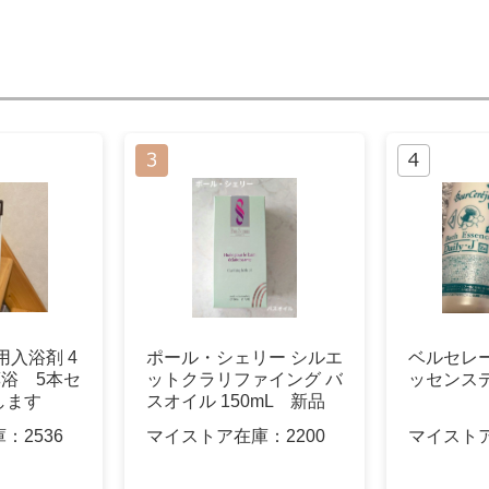
用入浴剤 4
ポール・シェリー シルエ
ベルセレ
薬浴 5本セ
ットクラリファイング バ
ッセンス
します
スオイル 150mL 新品
庫：
2536
マイストア在庫：
2200
マイスト