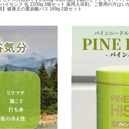
ハイセンス 缶 2100g 3個セット 薬用入浴剤。ご愛用の方
健康王の重炭酸バス 169g 2袋セット