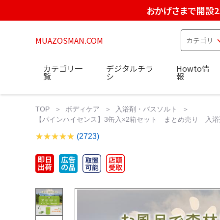
おかげさまで開設2
MUAZOSMAN.COM
カテゴリ一
デジタルチラ
Howto情
覧
シ
報
TOP
ボディケア
入浴剤・バスソルト
【パインハイセンス】3缶入×2箱セット まとめ売り 入浴剤 
(2723)