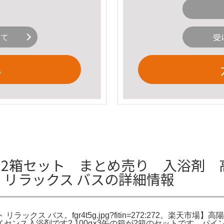
いて
受
る
2箱セット まとめ売り 入浴剤 高
ット リラックス バスの詳細情報
ラックス バス。fgr4t5g.jpg?fitin=272:272。楽天市場】
入浴剤です2,100g×3缶の箱が2箱のセットです。パインハイセ