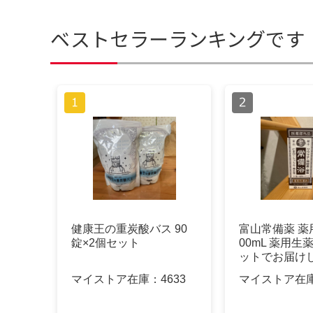
ベストセラーランキングです
健康王の重炭酸バス 90
富山常備薬 薬
錠×2個セット
00mL 薬用生
ットでお届け
マイストア在庫：
4633
マイストア在