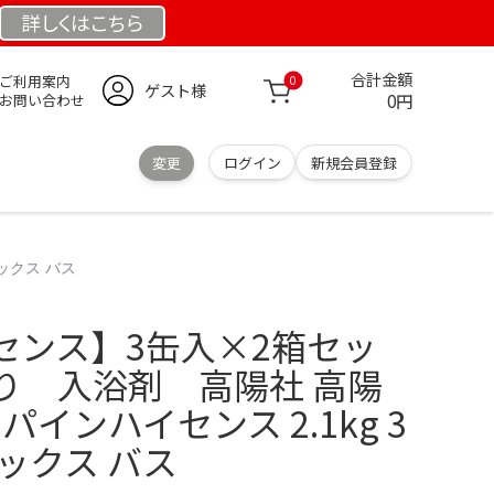
詳しくは
こちら
合計金額
ご利用案内
0
ゲスト様
0円
お問い合わせ
変更
ログイン
新規会員登録
ックス バス
センス】3缶入×2箱セッ
り 入浴剤 高陽社 高陽
パインハイセンス 2.1kg 3
ックス バス