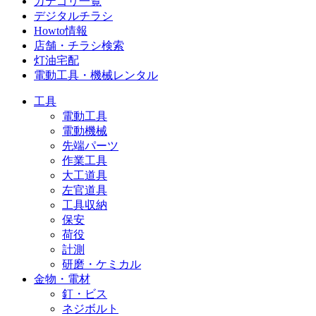
カテゴリ一覧
デジタルチラシ
Howto情報
店舗・チラシ検索
灯油宅配
電動工具・機械レンタル
工具
電動工具
電動機械
先端パーツ
作業工具
大工道具
左官道具
工具収納
保安
荷役
計測
研磨・ケミカル
金物・電材
釘・ビス
ネジボルト