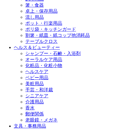
箸・食器
卓上・保存用品
流し用品
ポット・行楽用品
ポリ袋・キッチンガード
割箸・紙皿・紙コップ他消耗品
テーブルクロス
ヘルス＆ビューティー
シャンプー・石鹸・入浴剤
オーラルケア用品
化粧品・化粧小物
ヘルスケア
ベビー用品
美粧用品
手芸・和洋裁
シニアケア
介護用品
香水
郵便関係
老眼鏡・メガネ
文具・事務用品