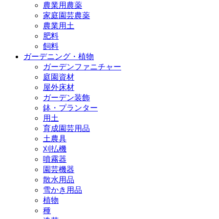
農業用農薬
家庭園芸農薬
農業用土
肥料
飼料
ガーデニング・植物
ガーデンファニチャー
庭園資材
屋外床材
ガーデン装飾
鉢・プランター
用土
育成園芸用品
土農具
刈払機
噴霧器
園芸機器
散水用品
雪かき用品
植物
種