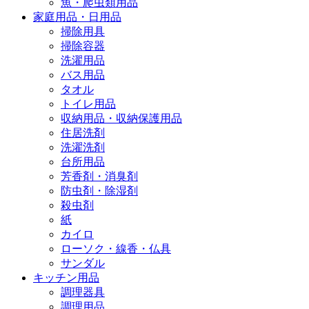
魚・爬虫類用品
家庭用品・日用品
掃除用具
掃除容器
洗濯用品
バス用品
タオル
トイレ用品
収納用品・収納保護用品
住居洗剤
洗濯洗剤
台所用品
芳香剤・消臭剤
防虫剤・除湿剤
殺虫剤
紙
カイロ
ローソク・線香・仏具
サンダル
キッチン用品
調理器具
調理用品