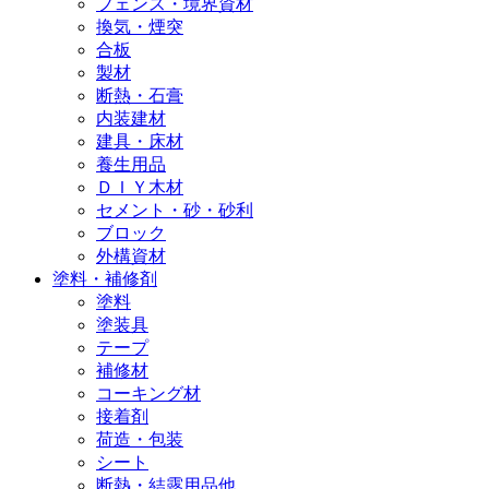
フェンス・境界資材
換気・煙突
合板
製材
断熱・石膏
内装建材
建具・床材
養生用品
ＤＩＹ木材
セメント・砂・砂利
ブロック
外構資材
塗料・補修剤
塗料
塗装具
テープ
補修材
コーキング材
接着剤
荷造・包装
シート
断熱・結露用品他