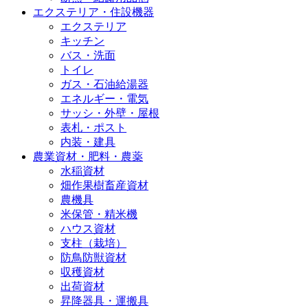
エクステリア・住設機器
エクステリア
キッチン
バス・洗面
トイレ
ガス・石油給湯器
エネルギー・電気
サッシ・外壁・屋根
表札・ポスト
内装・建具
農業資材・肥料・農薬
水稲資材
畑作果樹畜産資材
農機具
米保管・精米機
ハウス資材
支柱（栽培）
防鳥防獣資材
収穫資材
出荷資材
昇降器具・運搬具