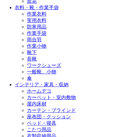
造花
衣料・靴・作業手袋
作業衣料
実用衣料
防寒用品
作業手袋
雨合羽
作業小物
靴下
長靴
ワークシューズ
一般靴、小物
傘
インテリア・家具・収納
ホームデコ
カーペット・室内敷物
屋内床材
カーテン・ブラインド
座布団・クッション
ベッド・寝具
こたつ用品
衣類収納用品