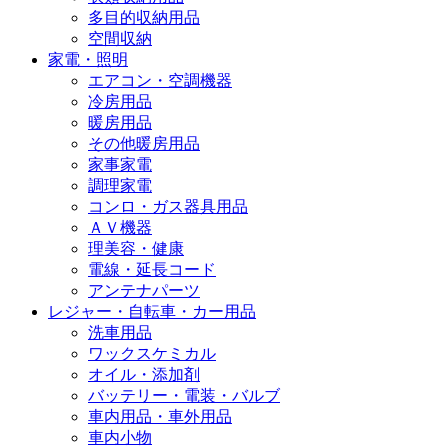
多目的収納用品
空間収納
家電・照明
エアコン・空調機器
冷房用品
暖房用品
その他暖房用品
家事家電
調理家電
コンロ・ガス器具用品
ＡＶ機器
理美容・健康
電線・延長コード
アンテナパーツ
レジャー・自転車・カー用品
洗車用品
ワックスケミカル
オイル・添加剤
バッテリー・電装・バルブ
車内用品・車外用品
車内小物