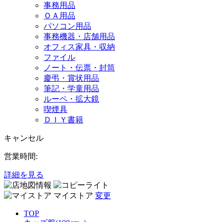
事務用品
ＯＡ用品
パソコン用品
事務機器・店舗用品
オフィス家具・収納
ファイル
ノート・伝票・封筒
慶弔・賞状用品
筆記・学童用品
ルーペ・拡大鏡
喫煙具
ＤＩＹ書籍
キャンセル
営業時間:
詳細を見る
マイストア
変更
TOP