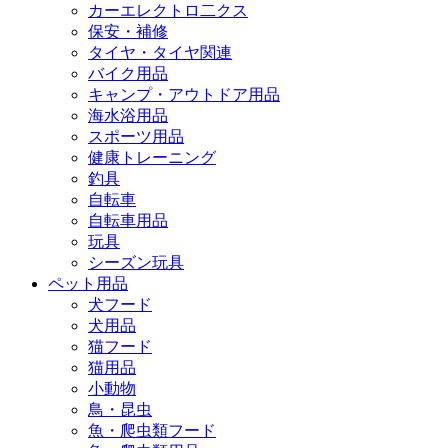
カーエレクトロ二クス
保安・補修
タイヤ・タイヤ関連
バイク用品
キャンプ・アウトドア用品
海水浴用品
スポーツ用品
健康トレーニング
釣具
自転車
自転車用品
玩具
シーズン玩具
ペット用品
犬フード
犬用品
猫フード
猫用品
小動物
鳥・昆虫
魚・爬虫類フード