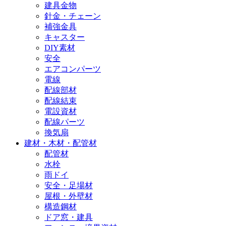
建具金物
針金・チェーン
補強金具
キャスター
DIY素材
安全
エアコンパーツ
電線
配線部材
配線結束
電設資材
配線パーツ
換気扇
建材・木材・配管材
配管材
水栓
雨ドイ
安全・足場材
屋根・外壁材
構造鋼材
ドア窓・建具