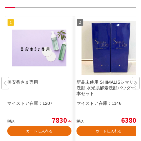
美安香さま専用
新品未使用 SHIMALISシマリス
洗顔 水光肌酵素洗顔パウダー2
本セット
マイストア在庫：
1207
マイストア在庫：
1146
7830
6380
税込
円
税込
円
カートに入れる
カートに入れる