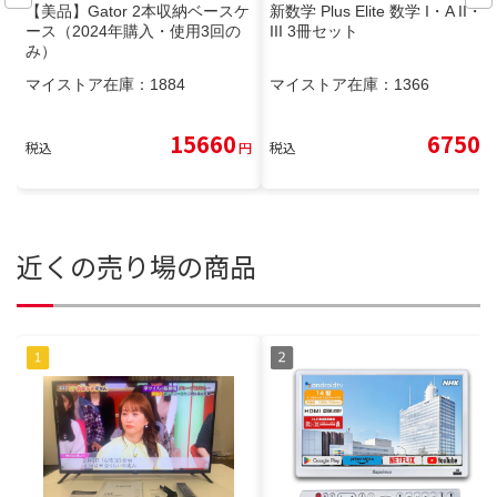
【美品】Gator 2本収納ベースケ
新数学 Plus Elite 数学 I・A II・B
ース（2024年購入・使用3回の
III 3冊セット
み）
マイストア在庫：
1884
マイストア在庫：
1366
15660
6750
税込
円
税込
円
近くの売り場の商品