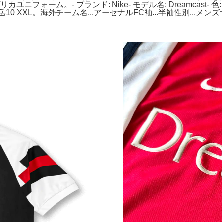
ォーム。- ブランド: Nike- モデル名: Dreamcast- 色
XXL。海外チーム名...アーセナルFC袖...半袖性別...メンズサ