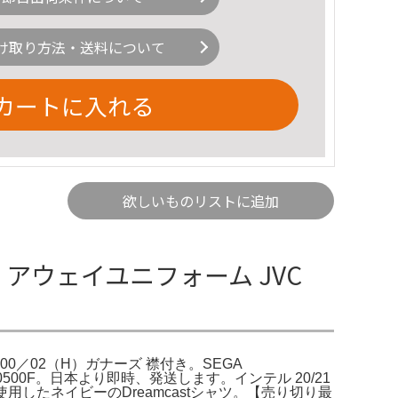
け取り方法・送料について
カートに入れる
欲しいものリストに追加
ナル アウェイユニフォーム JVC
ル 00／02（H）ガナーズ 襟付き。SEGA
d=880000500F。日本より即時、発送します。インテル 20/21
使用したネイビーのDreamcastシャツ。【売り切り最