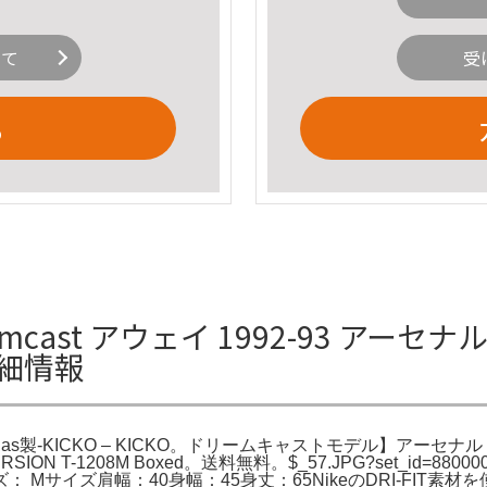
いて
受
る
cast アウェイ 1992-93 アーセ
の詳細情報
didas製-KICKO – KICKO。ドリームキャストモデル】アーセナ
e VERSION T-1208M Boxed。送料無料。$_57.JPG?set_i
サイズ肩幅：40身幅：45身丈：65NikeのDRI-FIT素材を