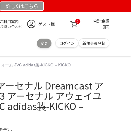
詳しくは
こちら
合計金額
ご利用案内
0
ゲスト様
0円
お問い合わせ
変更
ログイン
新規会員登録
JVC adidas製-KICKO – KICKO
セナル Dreamcast ア
-93 アーセナル アウェイユ
adidas製-KICKO –
定モデル