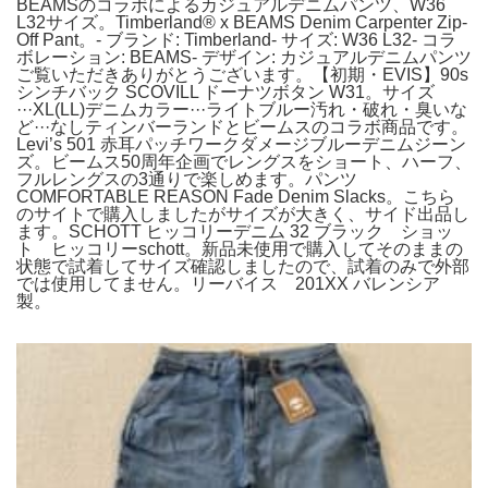
BEAMSのコラボによるカジュアルデニムパンツ、W36
L32サイズ。Timberland® x BEAMS Denim Carpenter Zip-
Off Pant。- ブランド: Timberland- サイズ: W36 L32- コラ
ボレーション: BEAMS- デザイン: カジュアルデニムパンツ
ご覧いただきありがとうございます。【初期・EVIS】90s
シンチバック SCOVILL ドーナツボタン W31。サイズ
···XL(LL)デニムカラー···ライトブルー汚れ・破れ・臭いな
ど···なしティンバーランドとビームスのコラボ商品です。
Levi’s 501 赤耳パッチワークダメージブルーデニムジーン
ズ。ビームス50周年企画でレングスをショート、ハーフ、
フルレングスの3通りで楽しめます。パンツ
COMFORTABLE REASON Fade Denim Slacks。こちら
のサイトで購入しましたがサイズが大きく、サイド出品し
ます。SCHOTT ヒッコリーデニム 32 ブラック ショッ
ト ヒッコリーschott。新品未使用で購入してそのままの
状態で試着してサイズ確認しましたので、試着のみで外部
では使用してません。リーバイス 201XX バレンシア
製。