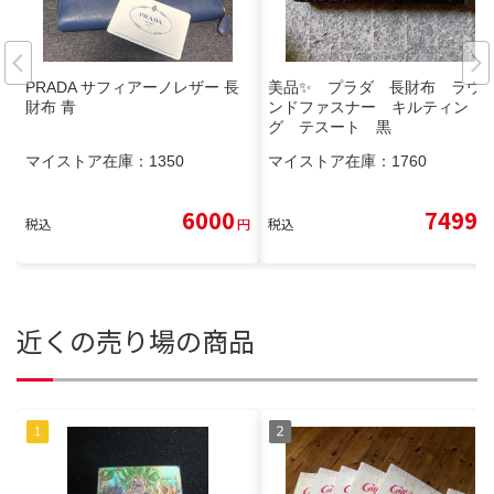
PRADA サフィアーノレザー 長
美品✨ プラダ 長財布 ラウ
財布 青
ンドファスナー キルティン
グ テスート 黒
マイストア在庫：
1350
マイストア在庫：
1760
6000
7499
税込
円
税込
円
近くの売り場の商品