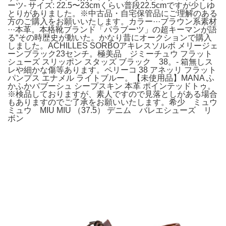
ーツ- サイズ: 22.5〜23cmくらい普段22.5cmですが少しゆ
とりがありました。※中古品・自宅保管品にご理解のある
方のご購入をお願いいたします。カラー···ブラウン系素材
···本革。本格靴ブランド「パラブーツ」の超キーマンが語
る“その時歴史が動いた。かなり昔にオークションで購入
しました。ACHILLES SORBOアキレスソルボ メリージェ
ーンブラック23センチ。極美品 ジミーチュウ フラット
シューズ スリッポン スタッズ ブラック 38。- 箱無しス
レや細かな傷等あります。ペリーコ 38 アネッリ フラット
パンプス エナメル ライトブルー。【未使用品】MANA ふ
かふかバブーシュ シープスキン 本革 ポインテッドトゥ。
※検品しておりますが、素人ですので見落としがある場合
もありますのでご了承をお願いいたします。希少 ミュウ
ミュウ MIU MIU （37.5） デニム バレエシューズ リ
ボン