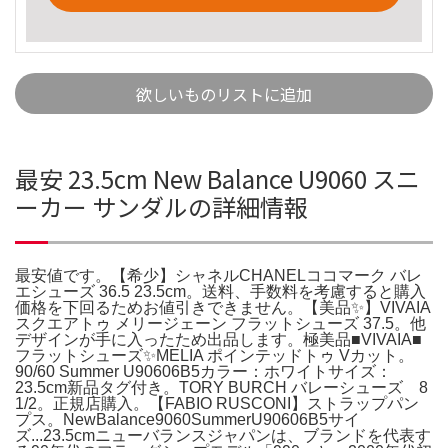
欲しいものリストに追加
最安 23.5cm New Balance U9060 スニ
ーカー サンダルの詳細情報
最安値です。【希少】シャネルCHANELココマーク バレ
エシューズ 36.5 23.5cm。送料、手数料を考慮すると購入
価格を下回るためお値引きできません。【美品✨️】VIVAIA
スクエアトゥ メリージェーン フラットシューズ 37.5。他
デザインが手に入ったため出品します。極美品■VIVAIA■
フラットシューズ✨MELIA ポインテッドトゥ Vカット。
90/60 Summer U90606B5カラー：ホワイトサイズ：
23.5cm新品タグ付き。TORY BURCH バレーシューズ 8
1/2。正規店購入。【FABIO RUSCONI】ストラップパン
プス。NewBalance9060SummerU90606B5サイ
ズ...23.5cmニューバランスジャパンは、ブランドを代表す