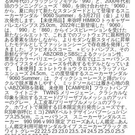
る90年代のフラッグシップモデル「990」と、2000年代初
頭のランニングシューズ「860」を掛け合わせた「9060」
から、夏に向けて新たなスタンダードとして登場するスニ
ーカーサンダル「9060 Summer」を3月27日（金）より順
次発売します。【未使用品】卑弥呼 HIMIKO トゥギャザー
バレエパンプス 25.0cm。2022年に新登場した「9060」
は、「990」と「860」からインスピレーションを受けた
新たなシルエットで、これまでのフットウェアに親和性の
ある要素を活かしながら、よりモダンな新スタイルに昇華
したモデルとしてファッションシーンで存在感を発揮して
きました。ファビオルスコーニ ⭐︎ ビットパンプス。その
新鮮なデザイン、ABZORBとSBSによるクッション性、
豊富なカラーバリエーションで、現在ではニューバランス
のライフスタイルシューズを代表するモデルとなっていま
す。【未使用】エトレトウキョウ クロスストラップ バレ
エシューズ 24.5cm。この度登場するスニーカーサンダル
「9060 Summer」は、クイックシューレースと踵のバッ
クルで脱ぎ履きしやすく、ミッドソールには履き心地の良
いABZORBを搭載。未使用【CAMPER】フラットパンプ
ス ライトニナ TWINS メリージェーン。クラシカルな
印象を演出するスエード/ブリーザブルメッシュのアッパ
ーのグレー、人工皮革/ブリーザブルメッシュのブラッ
ク、ホワイトで展開する日本限定先行発売シューズです。
R3]卑弥呼(ヒミコ) 2WAYベルトデザインバブーシュ/パン
プス25.5cm。ニューバランス スニーカーサンダルスニ
ーカー 990 996 v 993 限定 アローズあんしん鑑定...あん
しん鑑定利用可能サンダルタイプ スニーカーブラック ホ
ワイト グレー22 22.5 23 23.0 23.5. 24 24.5 25 25.0 25.5