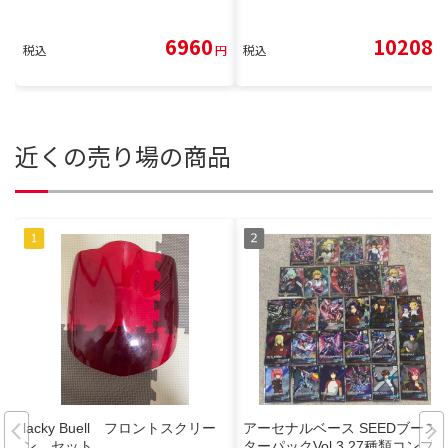
6960
10208
税込
円
税込
円
近くの売り場の商品
lacky Buell フロントスクリー
アーセナルベース SEEDブース
ン セット
ターパックVol.3 27種類コンプ