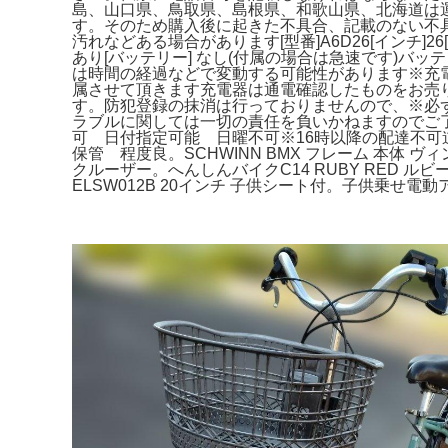
島、山口県、鳥取県、島根県、和歌山県、北海道は
す。そのため購入後に起きた不具合、記載のない不
汚れなどある場合があります[型番]A6D26[インチ
あり[バッテリー] なし(付属の場合は急速です)
は時間の経過などで変動する可能性があります※充
属させて頂きます充電器は通電確認したものをお売
す。防犯登録の抹消は行っておりませんので、※必
ラブルに関しては一切の責任を負いかねますのでご了承
可 日付指定可能 日曜不可※16時以降の配達不可道が狭
保管 程度良。SCHWINN BMX フレーム 本
クルーザー。へんしんバイクC14 RUBY RED ルビーレ
ELSW012B 20インチ 子供シート付。子供乗せ電動アシ