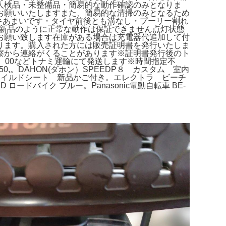
人検品・未整備品・簡易的な動作確認のみとなりま
お願いいたしますまた、簡易的な清掃のみとなるため
ブレーキあまいです・タイヤ前後とも溝なし・プーリー割れ
め新品のように正常な動作は保証できません点灯状態
お願い致します在庫がある場合は充電器代追加して付
ります。購入された方には販売証明書を発行いたしま
察から連絡がくることがあります※証明書発行後のト
0、00などトナミ運輸にて発送します※時間指定不
0,。DAHON(ダホン）SPEEDP８ カスタム 室内
 チャイルドシート 新品かご付き。エレクトラ ビーチ
 ロードバイク ブルー。Panasonic電動自転車 BE-