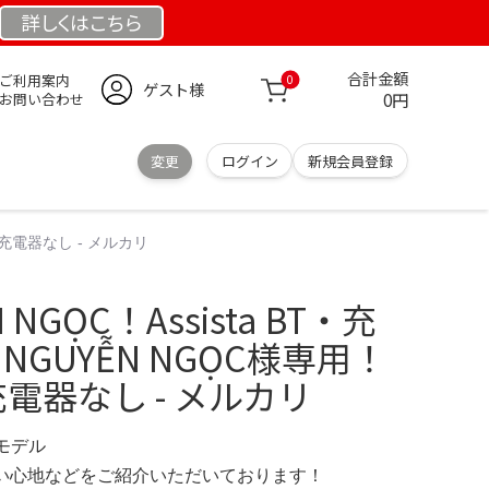
詳しくは
こちら
合計金額
ご利用案内
0
ゲスト様
0円
お問い合わせ
変更
ログイン
新規会員登録
BT・充電器なし - メルカリ
N NGỌC！Assista BT・充
 NGUYỄN NGỌC様専用！
T・充電器なし - メルカリ
定モデル
の使い心地などをご紹介いただいております！