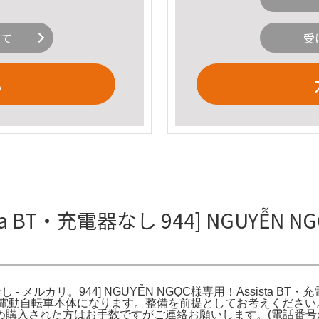
いて
受
る
ista BT・充電器なし 944] NGUYỄN 
器なし - メルカリ。944] NGUYỄN NGỌC様専用！Assista BT
00→30000電動自転車本体になります。整備を前提としてお考え
購入された方はお手数ですがご連絡お願いします。(電話番号