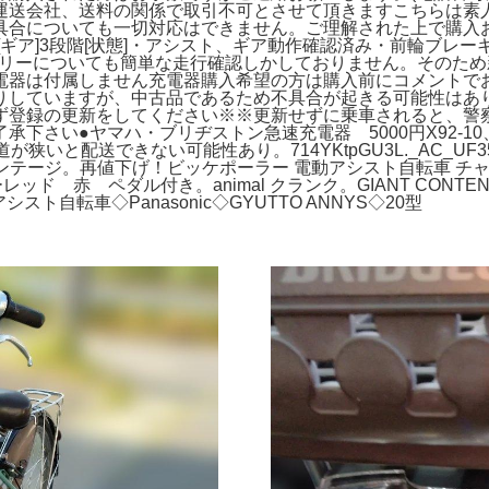
運送会社、送料の関係で取引不可とさせて頂きますこちらは素
具合についても一切対応はできません。ご理解された上で購入
]26[ギア]3段階[状態]・アシスト、ギア動作確認済み・前輪
バッテリーについても簡単な走行確認しかしておりません。そのた
電器は付属しません充電器購入希望の方は購入前にコメントで
りしていますが、中古品であるため不具合が起きる可能性はあ
ず登録の更新をしてください※※更新せずに乗車されると、警
下さい●ヤマハ・ブリヂストン急速充電器 5000円X92-1
いと配送できない可能性あり。714YKtpGU3L._AC_UF35
体 ヴィンテージ。再値下げ！ビッケポーラー 電動アシスト自転車
ッド 赤 ペダル付き。animal クランク。GIANT CONTEND
スト自転車◇Panasonic◇GYUTTO ANNYS◇20型