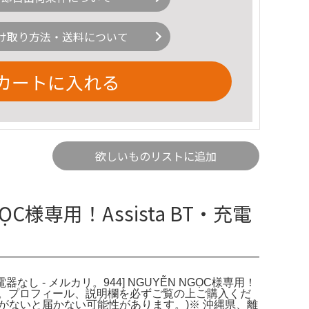
け取り方法・送料について
カートに入れる
欲しいものリストに追加
NGỌC様専用！Assista BT・充電
・充電器なし - メルカリ。944] NGUYỄN NGỌC様専用！
ください。プロフィール、説明欄を必ずご覧の上ご購入くだ
がないと届かない可能性があります。)※ 沖縄県、離