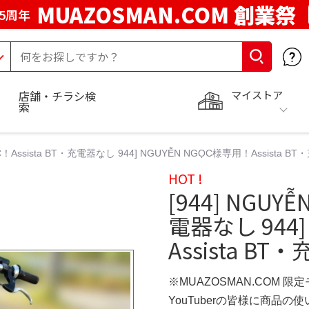
MUAZOSMAN.COM 創業祭
5周年
マイストア
店舗・チラシ検
索
GỌC！Assista BT・充電器なし 944] NGUYỄN NGỌC様専用！Assista 
HOT !
[944] NGUYỄ
電器なし 944]
Assista B
※MUAZOSMAN.COM 限
YouTuberの皆様に商品