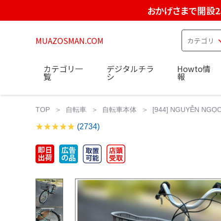
おかげさまで開設2
MUAZOSMAN.COM
カテゴリ一
デジタルチラ
Howto情
覧
シ
報
TOP
自転車
自転車本体
[944] NGUYỄN N
(2734)