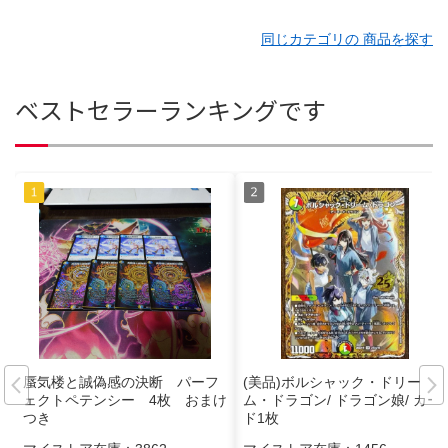
同じカテゴリの 商品を探す
ベストセラーランキングです
蜃気楼と誠偽感の決断 パーフ
(美品)ボルシャック・ドリー
ェクトペテンシー 4枚 おまけ
ム・ドラゴン/ ドラゴン娘/ カー
つき
ド1枚