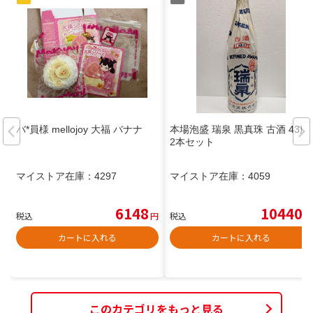
バ*員様 mellojoy 大福 バナナ
本場泡盛 瑞泉 黒真珠 古酒 43度
2本セット
マイストア在庫：
4297
マイストア在庫：
4059
6148
10440
税込
円
税込
円
カートに入れる
カートに入れる
このカテゴリをもっと見る