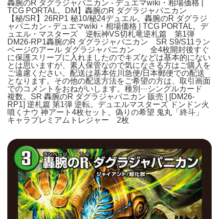
轟腕のR ダグラジャパニカン - デュエマwiki・相場価格 |
TCG PORTAL。DM】轟腕のR ダグラジャパニカン
【秘/SR】26RP1 秘10/秘24デュエル。轟腕のR ダグラジ
ャパニカン - デュエマwiki・相場価格 | TCG PORTAL。デ
ュエル・マスターズ 逆転神VS切札竜逆札篇 第1弾
DM26-RP1轟腕のR ダグラジャパニカン SR S9/S11ラン
ページのアール ダグラジャパニカン 全4枚開封後すぐ
に保護スリーブに入れましたのでキズなどは基本的にない
とは思いますが、素人保管なので気になさる方はご購入を
ご遠慮ください。配送は基本佐川急便/日本郵便での配送
となります。その他の配送方法をご希望の方は、取引画面
でのコメントをおねがいします。種別···シングルカード
複数。SR 轟腕のR ダグラジャパニカン 販売 | [DM26-
RP1] 逆札篇 第1弾 逆転。デュエルマスターズ ドンドン火
噴くナウ 神アート4枚セット。偽りの希望 鬼丸「終斗」
キャラプレミアムトレジャー 2枚