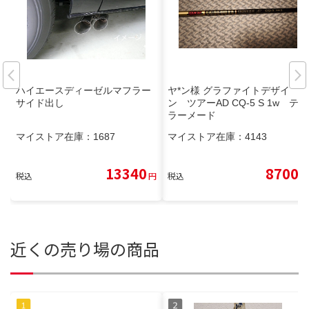
ハイエースディーゼルマフラー
ヤ*ン様 グラファイトデザイ
サイド出し
ン ツアーAD CQ-5 S 1w テー
ラーメード
マイストア在庫：
1687
マイストア在庫：
4143
13340
8700
税込
円
税込
円
近くの売り場の商品