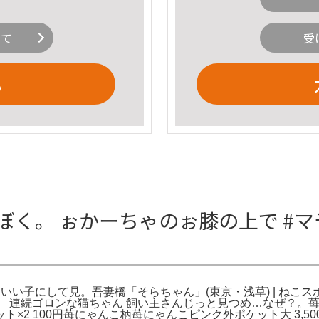
いて
受
る
ぼく。 ぉかーちゃのぉ膝の上で #マ
 いい子にして見。吾妻橋「そらちゃん」(東京・浅草) | ねこス
」 連続ゴロンな猫ちゃん 飼い主さんじっと見つめ…なぜ？。苺に
×2 100円苺にゃんこ柄苺にゃんこピンク外ポケット大 3,