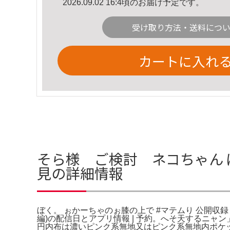
2026.09.02 16:4頃のお届け予定です。
受け取り方法・送料につ
カートに入れ
そら様 ご検討 ネコちゃん 
見の詳細情報
ぼく。 ぉかーちゃのぉ膝の上で #マテムり 公開収録
編)の配信日とアプリ情報 | 予約。へそ天するニャン
円内布は濃いピンク系無地又はピンク系無地内ポケット