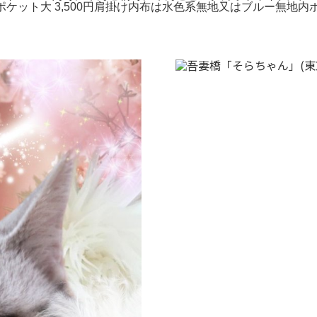
ケット大 3,500円肩掛け内布は水色系無地又はブルー無地内ポケ