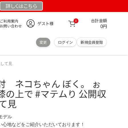
詳しくは
こちら
合計金額
ご利用案内
0
ゲスト様
0円
お問い合わせ
変更
ログイン
新規会員登録
にして見
討 ネコちゃん ぼく。 ぉ
の上で #マテムり 公開収
て見
定モデル
の使い心地などをご紹介いただいております！