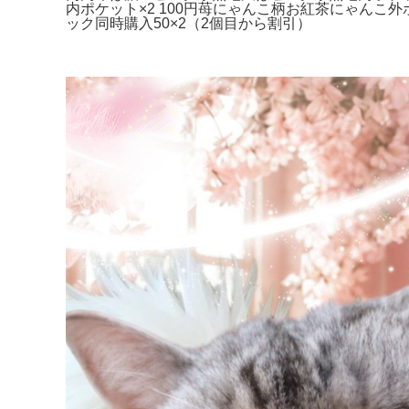
内ポケット×2 100円苺にゃんこ柄お紅茶にゃんこ外ポ
ック同時購入50×2（2個目から割引）