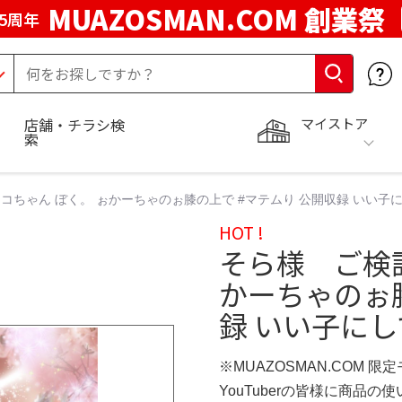
MUAZOSMAN.COM 創業祭
5周年
マイストア
店舗・チラシ検
索
コちゃん ぼく。 ぉかーちゃのぉ膝の上で #マテムり 公開収録 いい子
HOT !
そら様 ご検
かーちゃのぉ膝
録 いい子にし
※MUAZOSMAN.COM 限
YouTuberの皆様に商品