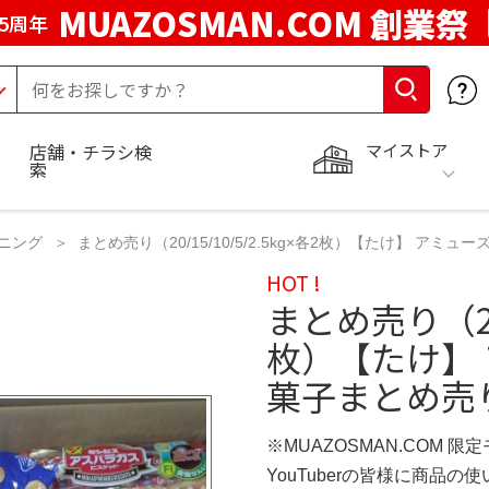
MUAZOSMAN.COM 創業祭
5周年
マイストア
店舗・チラシ検
索
ニング
まとめ売り（20/15/10/5/2.5kg×各2枚）【たけ】 アミ
HOT !
まとめ売り（20/
枚）【たけ】
菓子まとめ売り
※MUAZOSMAN.COM 限
YouTuberの皆様に商品