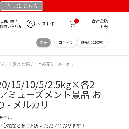
詳しくは
こちら
合計金額
ご利用案内
0
ゲスト様
0円
お問い合わせ
変更
ログイン
新規会員登録
ューズメント景品 お菓子まとめ売り - メルカリ
15/10/5/2.5kg×各2
 アミューズメント景品 お
 - メルカリ
定モデル
の使い心地などをご紹介いただいております！