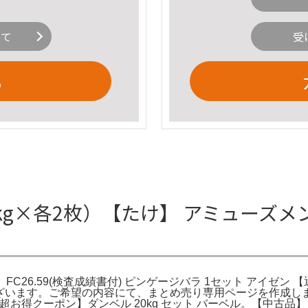
いて
受
る
2.5kg×各2枚）【たけ】 アミューズ
。FC26.59(検査成績書付) ピンゲージバラ 1セット アイゼ
います。ご希望の内容にて、まとめ売り専用ページを作成しました。【セッ
場】【スパセ！超お得クーポン】ダンベル 20kg セット バーベル。【