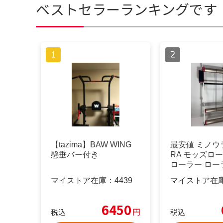
ベストセラーランキングです
【tazima】BAW WING
最安値 ミノウラ
懸垂バー付き
RA モッズロー
ローラー ロー
マイストア在庫：
4439
マイストア在
6450
円
税込
税込