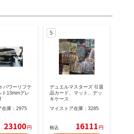
rge パワーリフテ
デュエルマスターズ 引退
ト13mmグレ
品カード、マット、デッ
M
キケース
ア在庫：
2975
マイストア在庫：
3285
23100
16111
円
円
税込