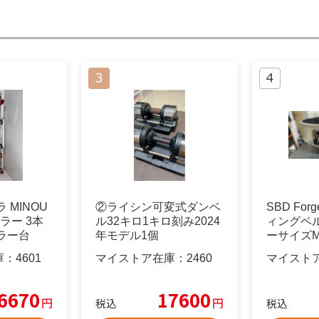
 MINOU
②ライシン可変式ダンベ
SBD Fo
ラー 3本
ル32キロ1キロ刻み2024
ィングベル
ラー台
年モデル1個
ーサイズ
庫：
4601
マイストア在庫：
2460
マイスト
6670
17600
円
円
税込
税込