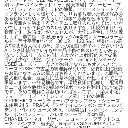
ンテッドトゥ。CELINE - CELINE / セリーヌ | フィービー
期 レザー ポインテッドトゥ。楽天市場】フィービー（ブ
ーツ｜レディース靴）：靴の通販。セリーヌショートブー
ツブラウンよりも暖かく、赤よりも落ち着いた色味 深みの
ある色味のため、大人らしい印象で素敵な色味です。上品
さや優雅さを演出するアイテムに取り入れられては、いか
がでしょうか？多少のスレがありますが、比較的きれいな
状態です。お箱はございませんが、大切に梱包して発送致
します。季節感···冬,秋,春■ランクA■素材レザー■カラーボ
ルドー実寸平置■サイズ 36 1/2 【23.5㎝】幅8ヒール高
さ9筒丈8素人採寸の為、多少の誤差は御了承ください中古
Aランク比較的キレイな中古品小傷や角スレなどがある。
(左つま先辺り、左右内側、左かかと上)比較的大きな傷・
汚れは少ない状態。ヴィンテージ vintage ビンテージ
USED ユーズド などがお好きな方にもオススメです。
ユーズドUSED中古品の御理解がない方、必要以上に状態
をお気になさる方の購入はお控えくださいませ。⚠商品ご
購入後の返金、返品対応は基本的に致しかねますのでご了
承願います。※簡易梱包です。環境資源に配慮し、配送用
ビニール袋や他社様の紙袋や段ボールを再利用でのお届け
です。予めご理解ご容赦頂ければ幸いです。。楽天市場】
フィービー（ブーツ｜レディース靴）：靴の通販。
PIPPICHIC ストーンチュールブラックフラットシューズ
未使用 24.5。PRADA プラダ ナイロンリボン エナメル パ
テント バレエシューズ 36.5。【極美品】ルタロン Lダブ
ルリボンバレリーナ バレエシューズ 25cm 黒。
CHANEL シャネル リボン ココマーク フラットシュ
ーズ パンプス 極美品。Repetto × SIA SOPHIA バレエ