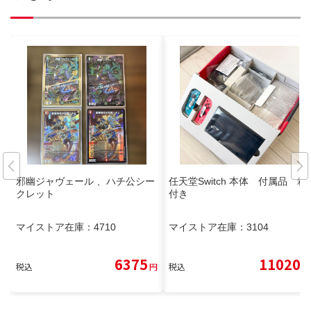
邪幽ジャヴェール 、ハチ公シー
任天堂Switch 本体 付属品 箱
クレット
付き
マイストア在庫：
4710
マイストア在庫：
3104
6375
11020
税込
円
税込
円