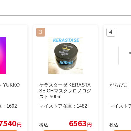
 YUKKO
ケラスターゼ KERASTA
がらぴこ
SE CHマスククロノロジ
スト 500ml
庫：
1692
マイストア在庫：
1482
マイスト
7540
6563
円
円
税込
税込