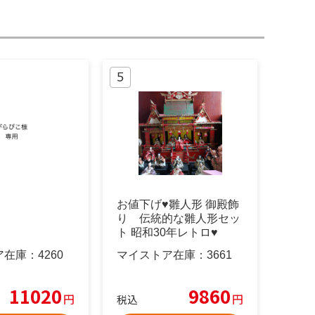
お値下げ♥雛人形 御殿飾
り 伝統的な雛人形セッ
ト 昭和30年レトロ♥
ア在庫：
4260
マイストア在庫：
3661
11020
9860
円
円
税込