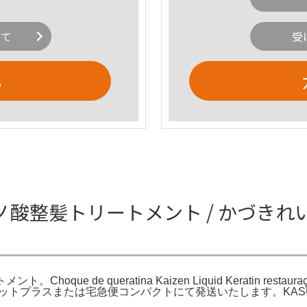
いて
受
る
アミノ酸整髪トリートメント / かづき
 queratina Kaizen Liquid Keratin restauração de
ル×2ゆうパケットプラスまたは宅急便コンパクトにて発送いたします。KAS