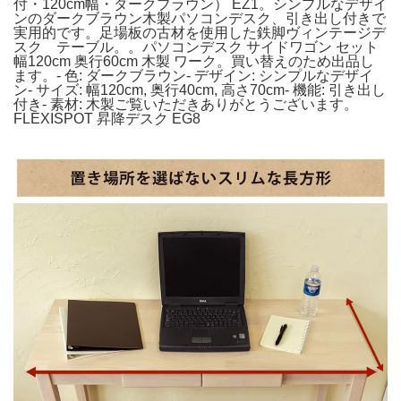
付・120cm幅・ダークブラウン） EZ1。シンプルなデザイ
ンのダークブラウン木製パソコンデスク、引き出し付きで
実用的です。足場板の古材を使用した鉄脚ヴィンテージデ
スク テーブル。。パソコンデスク サイドワゴン セット
幅120cm 奥行60cm 木製 ワーク。買い替えのため出品し
ます。- 色: ダークブラウン- デザイン: シンプルなデザイ
ン- サイズ: 幅120cm, 奥行40cm, 高さ70cm- 機能: 引き出し
付き- 素材: 木製ご覧いただきありがとうございます。
FLEXISPOT 昇降デスク EG8