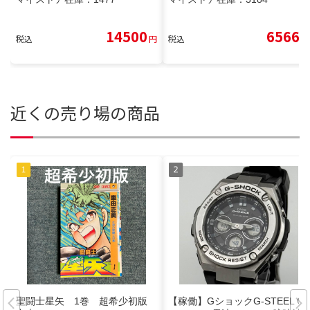
14500
6566
税込
円
税込
円
近くの売り場の商品
聖闘士星矢 1巻 超希少初版
【稼働】GショックG-STEEL G