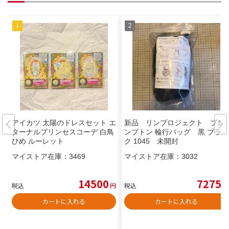
アイカツ 太陽のドレスセット エ
新品 リンプロジェクト ブロ
ターナルプリンセスコーデ 白鳥
ンプトン 輪行バッグ 黒 ブラッ
ひめ ルーレット
ク 1045 未開封
マイストア在庫：
3469
マイストア在庫：
3032
14500
7275
税込
円
税込
円
カートに入れる
カートに入れる