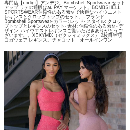
専門店【undigi】アンデジ。Bombshell Sportswear セット
アップ ラテの通販はau PAY マーケット。BOMBSHELL
SPORTSWEAR伸縮性のある素材で快適なハイウエスト
レギンスとクロップトップのセット。- ブランド:
Bombshell Sportswear- カラー: レッド- スタイル: クロッ
プトップとレギンスのセット- 素材: 伸縮性のある素材- デ
ザイン: ハイウエストレギンスご覧いただきありがとうご
ざいます。。XEXYMIX（ゼクシィミックス） 2枚目半額
ヨガウェア レギンス。チャコット オールインワン