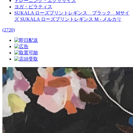
トレーニング・エクササイズ
ヨガ・ピラティス
SUKALA ローズプリントレギンス ブラック Mサイ
ズ SUKALA ローズプリントレギンス M - メルカリ
(2720)