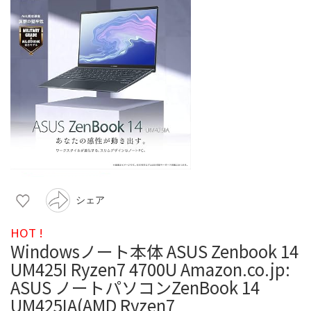
シェア
HOT !
Windowsノート本体 ASUS Zenbook 14
UM425I Ryzen7 4700U Amazon.co.jp:
ASUS ノートパソコンZenBook 14
UM425IA(AMD Ryzen7