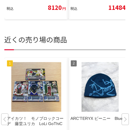
8120
11484
税込
円
税込
円
近くの売り場の商品
アイカツ！ モノブロックコー
ARC'TERYX ビーニー Blue
デ 藤堂ユリカ LoLi GoThiC