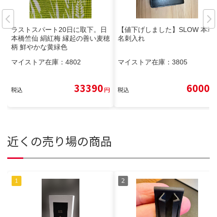
ラストスパート20日に取下。日
【値下げしました】SLOW 本革
本橋竺仙 絹紅梅 縁起の善い麦穂
名刺入れ
柄 鮮やかな黄緑色
マイストア在庫：
4802
マイストア在庫：
3805
33390
6000
税込
円
税込
円
近くの売り場の商品