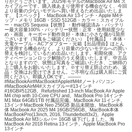
りがとうございます。2025年モデルのMacBook Air M4 ス
カイブルーです。購入後あまり使用する機会がなく、今回
より容量の少ないモデルへ買い替えるため出品いたしま
す。【スペック】・MacBook Air 13インチ・Apple M4チ
ップ・メモリ 16GB・SSD 512GB・カラー：スカイブル
ー・macOS Sequoia【状態】・動作確認済み・バッテリ
ー最大容量100%・バッテリー状態：正常・使用頻度少な
め・画面、キーボード動作良好・本体に小さな傷が1箇所
ございます（写真をご確認ください）【付属品】・本体・
充電ケーブル・ACアダプター・元箱【出品理由】ほとん
ど使用する機会がなく、より容量の少ないモデルへの買い
替えを検討しているため出品いたします。初期化後、アク
ティベーションロック解除のうえ発送いたします。中古品
となりますので、状態は写真をご確認いただき、ご納得の
上ご購入をお願いいたします。※すり替え防止のため、返
品・交換はお受けできません。ご不明な点は購入前にご質
問ください。即購入OKです。⸻
#MacBookAir#MacBook#Apple#M4#ノートパソコン
#MacBookAirM4#スカイブルー#13インチ
#16GB#512GB。Refurbished 13-inch MacBook Air Apple
M4 chip with 10‑Core CPU and。MacBook Pro 14インチ
M1 Max 64GB/1TB 付属品完備。MacBook Air 11インチ。
13インチMacBook Neo 256GB 新品未開放。MacBook本
体 Macbook Air 2025 M4 16GB/256GB。MacBook本体
MacBookPro(13inch, 2016, Thunderbolt3x2)。Apple
MacBook Air M3シルバー 16GB 値下げしました。海
MacBook Air 2018 Retina 13インチ。Apple MacBook Pro
13インチ