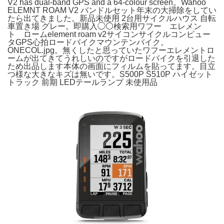
V2 has dual-band GPS and a 64-colour screen。Wahoo
ELEMNT ROAM V2 バンドルセット年末の大掃除をしてい
たら出てきました。新品未使用 2台用サイクルハウス 自転
車置き場 グレー。即購入◯⚪️検索用ワフー エレメン
ト ロームelement roam v2サイコンサイクルコンピュー
タGPS心拍ロードバイクマウンテンバイク。
ONECOL.jpg。無くしたと思っていたワフーエレメントロ
ームが出てきてうれしいのですがロードバイクを引退した
ため出品します本体の画面にフィルムを貼ってます。目立
つ様な大きなキズは無いです。S500P S510P ハイゼット
トラック 前期 LEDテールランプ 未使用品