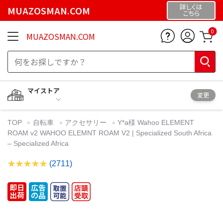
詳しくは
MUAZOSMAN.COM
こちら
0
MUAZOSMAN.COM
マイストア
変更
TOP
自転車
アクセサリー
Y*a様 Wahoo ELEMENT
ROAM v2 WAHOO ELEMNT ROAM V2 | Specialized South Africa
– Specialized Africa
(2711)