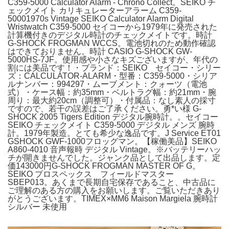
C359-5000 Calculator Alarm - Chrono Collect。SEIKO チ
ェックメイト カリキュレーターアラーム C359-
50001970s Vintage SEIKO Calculator Alarm Digital
Wristwatch C359-5000 セイコーから1979年に発売された
計算機付きのデジタル時計のチェックメイトです。時計
G-SHOCK FROGMAN WCCS。電池切れのため動作確認
はできておりません。時計 CASIO G-SHOCK GW-
5000HS-7JF。使用感や小さなキズございますが、年代の
割には美品です！・ブランド：SEIKO セイコー・シリー
ズ：CALCULATOR-ALARM・型番：C359-5000・シリア
ルナンバー：994297・ムーブメント：クォーツ（電池
式）・ケース幅：約35mm・ベルトラグ幅：約21mm・腕
周り：最大約20cm（調整可）・付属品：なし素人の採寸
ですので、若干の誤差はご了承ください。勇*い様 G-
SHOCK 2005 Tigers Edition デジタル腕時計。。セイコー
SEIKO チェックメイト C359-5000 デジタル メンズ 腕時
計。1979年製造。とても希少な逸品です。J Service ET01
GSHOCK GWF-1000フロッグマン。【稼働美品】SEIKO
A860-4010 音声報時 デジタル Vintage。※バッテリーハッ
チが開きませんでした。ジャンク品として出品します。定
価143000円G-SHOCK FROGMAN MASTER OF G。
SEIKO プロスペックス フィールドマスター
SBEP013。あくまで長期自宅保存であること、中古品に
ご理解のある方の購入をお願いします。ご覧いただきあり
がとうございます。TIMEX×MM6 Maison Margiela 腕時計
シルバー 未使用