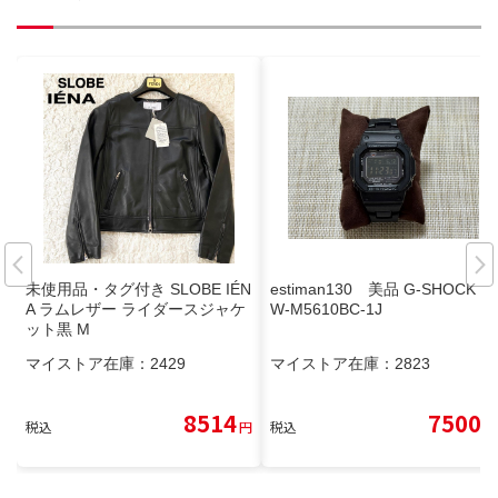
未使用品・タグ付き SLOBE IÉN
estiman130 美品 G-SHOCK G
A ラムレザー ライダースジャケ
W-M5610BC-1J
ット黒 M
マイストア在庫：
2429
マイストア在庫：
2823
8514
7500
税込
円
税込
円