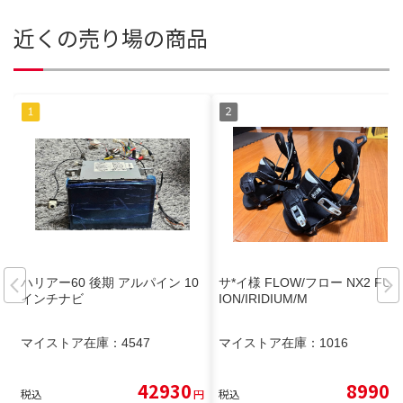
近くの売り場の商品
ハリアー60 後期 アルパイン 10
サ*イ様 FLOW/フロー NX2 FUS
インチナビ
ION/IRIDIUM/M
マイストア在庫：
4547
マイストア在庫：
1016
42930
8990
税込
円
税込
円