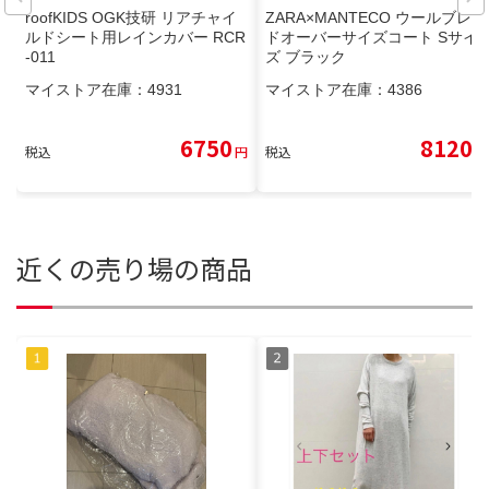
roofKIDS OGK技研 リアチャイ
ZARA×MANTECO ウールブレン
ルドシート用レインカバー RCR
ドオーバーサイズコート Sサイ
-011
ズ ブラック
マイストア在庫：
4931
マイストア在庫：
4386
6750
8120
税込
円
税込
円
近くの売り場の商品