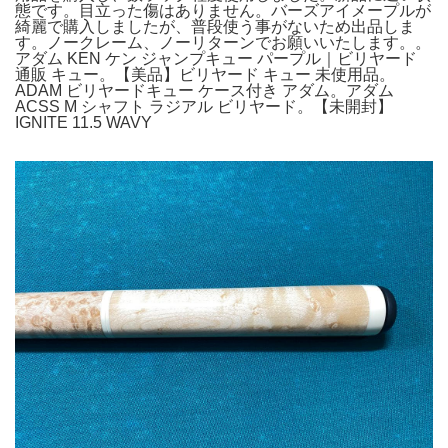
態です。目立った傷はありません。バーズアイメープルが
綺麗で購入しましたが、普段使う事がないため出品しま
す。ノークレーム、ノーリターンでお願いいたします。。
アダム KEN ケン ジャンプキュー パープル｜ビリヤード
通販 キュー。【美品】ビリヤード キュー 未使用品。
ADAM ビリヤードキュー ケース付き アダム。アダム
ACSS M シャフト ラジアル ビリヤード。【未開封】
IGNITE 11.5 WAVY