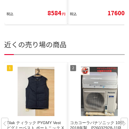
8584
17600
税込
円
税込
円
近くの売り場の商品
Tilak ティラック PYGMY Vest
コカコーラパナソニック 10畳用
ピグミーベスト ポートニック X
2018年製 P26032928-11R