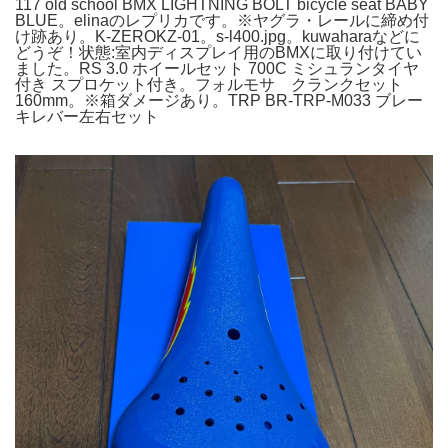
117 old school BMX LIGHTNING BOLT bicycle seat BABY
BLUE。elinaのレプリカです。※ヤグラ・レールに締め付
け跡あり。K-ZEROKZ-01。s-l400.jpg。kuwaharaなどに
どうぞ！状態:室内ディスプレイ用のBMXに取り付けてい
ました。RS 3.0 ホイールセット 700C ミシュランタイヤ
付き スプロケット付き。フォルモサ クランクセット
160mm。※箱ダメージあり。TRP BR-TRP-M033 ブレー
キレバー左右セット