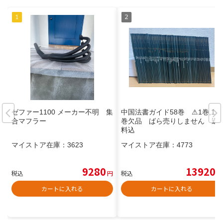
ゼファー1100 メーカー不明 集
中国法書ガイド58巻 ⚠︎1巻,10
合マフラー
巻欠品 ばら売りしません 送
料込
マイストア在庫：
3623
マイストア在庫：
4773
9280
13920
税込
円
税込
円
カートに入れる
カートに入れる