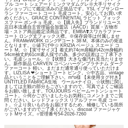
ブル コート シェアードミンクマダムグレ※大手リサイク
ルショップにて鑑定済みの正規品です。YSL イブサンロー
ラン ファーコート コート 毛皮コート。安心してお買い求
めください。GRACE CONTINENTAL ラビット フォック
スファー ポンチョ 毛皮。☆【購入先】ブランドリユース
店日本流通自主管理協会加盟店（AACD）質屋・古物市
場・ストア商品鑑定済商品です。EMBA❣️スワカラファー
コート ロング丈フォックス襟。※保存袋等は付属しませ
ん。FRAMeWORK ロングPコート 38 M。本体のみの発送
となります。☆値下げ中☆ KRIZIA ベージュ スエード コ
ート M。☆【実寸サイズ】着丈約74cm肩幅約42cm身幅約
54cm袖丈約61cm素人採寸の為、多少の誤差はご了承下さ
い。毛皮ショール。☆【状態】大きな傷汚れ見当たりませ
ん。新作新品 CARVEN コペンハーゲンプラチナム ダーク
ファーコート 軽い。まだまだ通常通り使っていただけま
す。LIZLISA ‪‪❤︎‬ショートコート ピンク。☆中古品、vintage
品ということをご理解下さい。m*o様 【未使用タグ付き】
UNTITLED FAbRICA生地 ウール×ナイロ。☆状態に関し
ましては主観の部分もございますので、写真でよくご確認
をお願い致します。TOUJOURS ベビームートンショート
コート。☆何かございましたらお気軽にコメントまでご質
問ください。レッドフォックス リアルファー 毛皮 コー
ト。☆より良いものをお届けするため、補修している箇所
がございますのでご了承ください。discoat ファージャケ
ット Mサイズ。○管理番号54-2026-7260