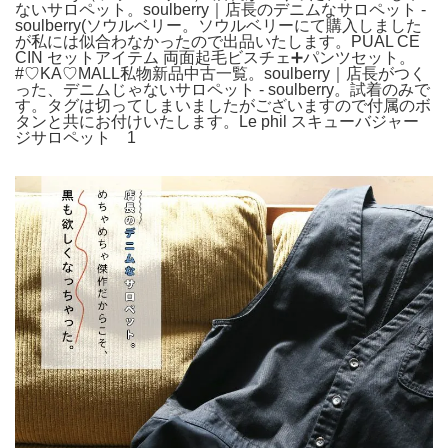
ないサロペット。soulberry｜店長のデニムなサロペット -
soulberry(ソウルベリー。ソウルベリーにて購入しました
が私には似合わなかったので出品いたします。PUAL CE
CIN セットアイテム 両面起毛ビスチェ➕パンツセット。
#♡KA♡MALL私物新品中古一覧。soulberry｜店長がつく
った、デニムじゃないサロペット - soulberry。試着のみで
す。タグは切ってしまいましたがございますので付属のボ
タンと共にお付けいたします。Le phil スキューバジャー
ジサロペット 1