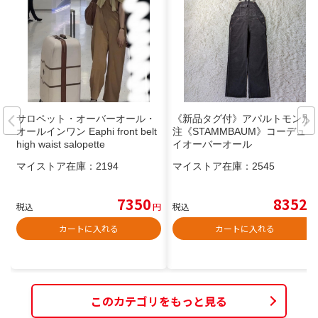
サロペット・オーバーオール・
《新品タグ付》アパルトモン別
オールインワン Eaphi front belt
注《STAMMBAUM》コーデュロ
high waist salopette
イオーバーオール
マイストア在庫：
2194
マイストア在庫：
2545
7350
8352
税込
円
税込
円
カートに入れる
カートに入れる
このカテゴリをもっと見る