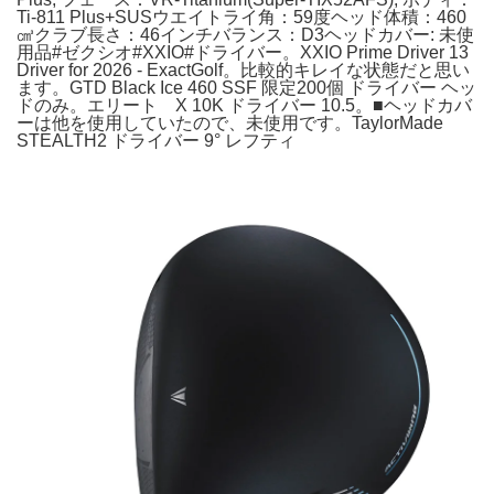
Ti-811 Plus+SUSウエイトライ角：59度ヘッド体積：460
㎤クラブ長さ：46インチバランス：D3ヘッドカバー: 未使
用品#ゼクシオ#XXIO#ドライバー。XXIO Prime Driver 13
Driver for 2026 - ExactGolf。比較的キレイな状態だと思い
ます。GTD Black Ice 460 SSF 限定200個 ドライバー ヘッ
ドのみ。エリート X 10K ドライバー 10.5。■ヘッドカバ
ーは他を使用していたので、未使用です。TaylorMade
STEALTH2 ドライバー 9° レフティ