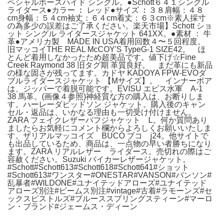
ペシャルホースハイド シングル。●Schott６４１シングル
ライダース●カラー ︰ レッド●サイズ ︰３８肩幅：４８
cm身幅：５４cm袖丈：６４cm着丈：６３cm※素人採寸
の為多少の誤差はご了承ください。楽天市場】Schott ショ
ット シングル ライダースジャケット 641XX。●素材 ： 牛
革●アメリカ製 MADE IN USA着用回数４〜５回程度。
旧マッコイTHE REAL McCOY'S TypeG-1 SIZE42。 ほ
とんど着用しなかったため超美品です。値下げ☆Fine
Creek Raymond 38 旧タグ期 革質良好。 まだ革にも新品
の様な固さが残ってます。カドヤ KADOYA FPW-EVOダ
ブルライダースジャケット 【Mサイズ】。 インナーボア
は、ジッパーで着脱可能です。EVISU エビス水軍 A-1
38 馬革。(画像４参照)神経質な方の購入は、お断りしま
す。ハーレーダビッドソン ジャケット。購入後のキャン
セル・返品は、いかなる理由も一切受け付けません。
ZARA フェイクレザーパフジャケット L。何か質問あり
ましたらお気軽にコメント欄からよろしくお願いいたしま
す。ザリアルマッコイズ BUCO ブコ j24。他サイトで
も出品しているため、商品は、一点物の早い者勝ちになり
ます。ZARA リアルレザー ライダース。売切れの際はご
容赦ください。Suzuki バイカーレザージャケット。
#Schott#Schott613#Schott618#Schott641#ショット
#Schott613#ワンスター#ONESTAR#VANSON#バンソン#
乱暴者#WILDONE#ユナイテッドアローズ#ユナイテッド
アローズ別注#ビームス別注#vintage#古着#ラモーンズ#セ
ックスピストルズ#ブルーススプリングスティーン#マーロ
ン・ブランド#ジェームス・ディーン