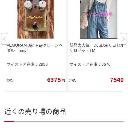
VEMURAM Jan Rayクローンペ
新品大人気 DouDouリヨセル
ダル hmpf
サロペットTM
マイストア在庫：
2938
マイストア在庫：
3676
6375
7540
税込
円
税込
円
近くの売り場の商品