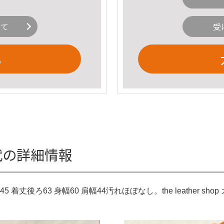
いて
受
る
年代の詳細情報
丈後ろ63 身幅60 肩幅44汚れほぼなし。the leather sho