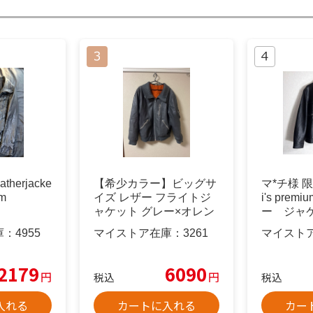
eatherjacke
【希少カラー】ビッグサ
マ*チ様 
m
イズ レザー フライトジ
i's pre
ャケット グレー×オレン
ー ジャケ
ジ 54
庫：
4955
マイストア在庫：
3261
マイスト
2179
6090
円
円
税込
税込
入れる
カートに入れる
カー