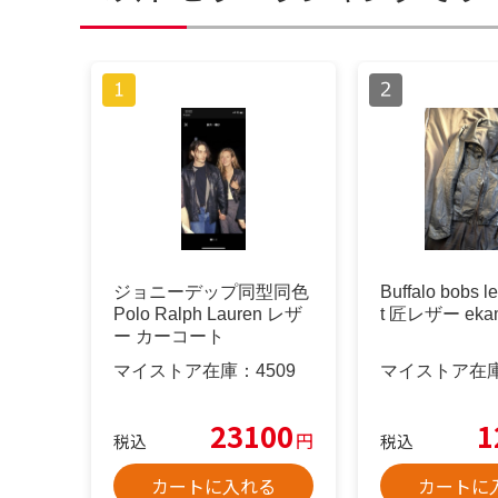
ジョニーデップ同型同色
Buffalo bobs l
Polo Ralph Lauren レザ
t 匠レザー eka
ー カーコート
マイストア在庫：
4509
マイストア在
23100
1
円
税込
税込
カートに入れる
カートに