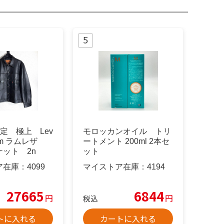
限定 極上 Lev
モロッカンオイル トリ
mium ラムレザ
ートメント 200ml 2本セ
ット 2n
ット
ア在庫：
4099
マイストア在庫：
4194
27665
6844
円
円
税込
トに入れる
カートに入れる