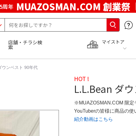
MUAZOSMAN.COM 創業祭
5周年
マイストア
店舗・チラシ検
索
n ダウンベスト 90年代
HOT !
L.L.Bean 
※MUAZOSMAN.COM 限
YouTuberの皆様に商品
紹介動画はこちら