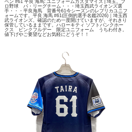
ペン #61 平良 海馬: ユニフォームカスタマイズ | 埼玉。プ
ロ野球 パ・リーグチーム・・・埼玉西武ライオンズ選
手・・・平良海馬 背番号61今シーズンのレプリカユニフ
ォームです。平良 海馬 #61(圧倒的選手名鑑2026)｜埼玉西
武ライオンズ。確認のため一度開けていますが、それきり
保管しているままです。ハローキティ ソフトバンクホー
クス ピンクフルデー 限定ユニフォーム うちわ付き。
値下げやご要望などお気軽にどうぞ！！