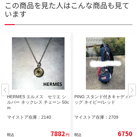
この商品を見た人はこんな商品も見て
います
HERMES エルメス セリエ シ
PING スタンド付きキャディバ
ルバー ネックレス チェーン 50c
ッグ ネイビー/レッド
m
マイストア在庫：
2140
マイストア在庫：
2709
7882
6750
税込
円
税込
円