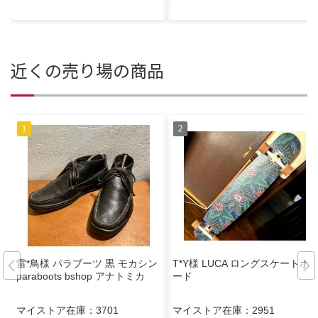
近くの売り場の商品
雷*鳥様 パラブーツ 黒 モカシン
T*Y様 LUCA ロングスケートボ
paraboots bshop アナトミカ
ード
マイストア在庫：
3701
マイストア在庫：
2951