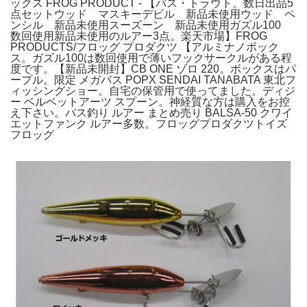
ックス FROG PRODUCT - 【バス・トラウト。数日出品5
点セットウッド マスキーデビル 新品未使用ウッド ペ
ンシル 新品未使用スーズーン 新品未使用ガズル100
数回使用新品未使用のルアー3点。楽天市場】FROG
PRODUCTS/フロッグ プロダクツ 【アルミナノボック
ス。ガズル100は数回使用で薄いフックサークルがある程
度です。【新品未開封】CB ONE ゾロ 220。ボックスはパ
ープル。限定 メガバス POPX SENDAI TANABATA 東北フ
ィッシングショー。自宅の保管用で使ってました。ディジ
ー ベルベットアーツ スプーン。神経質な方は購入をお控
え下さい。バス釣り ルアー まとめ売り BALSA-50 クワイ
エットファンク ルアー多数。フロッグプロダクツトイズ
フロッグ