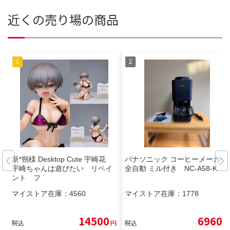
近くの売り場の商品
新*朔様 Desktop Cute 宇崎花
パナソニック コーヒーメーカー
宇崎ちゃんは遊びたい リペイ
全自動 ミル付き NC-A58-K
ント フ
マイストア在庫：
4560
マイストア在庫：
1778
14500
6960
税込
円
税込
円