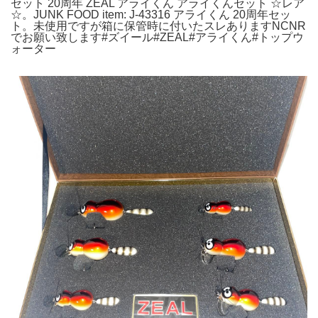
セット 20周年 ZEAL アライくん アライくんセット ☆レア
☆。JUNK FOOD item: J-43316 アライくん 20周年セッ
ト。未使用ですが箱に保管時に付いたスレありますNCNR
でお願い致します#ズイール#ZEAL#アライくん#トップウ
ォーター