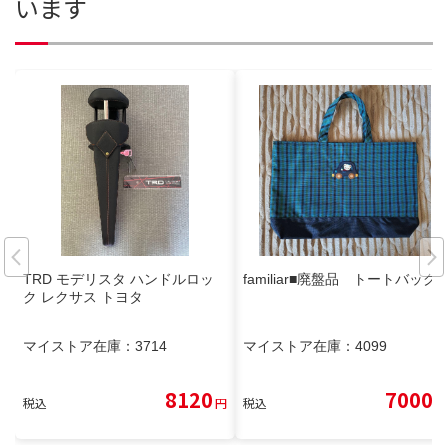
います
TRD モデリスタ ハンドルロッ
familiar■廃盤品 トートバッグ
ク レクサス トヨタ
マイストア在庫：
3714
マイストア在庫：
4099
8120
7000
税込
円
税込
円