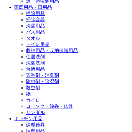
魚・爬虫類用品
家庭用品・日用品
掃除用具
掃除容器
洗濯用品
バス用品
タオル
トイレ用品
収納用品・収納保護用品
住居洗剤
洗濯洗剤
台所用品
芳香剤・消臭剤
防虫剤・除湿剤
殺虫剤
紙
カイロ
ローソク・線香・仏具
サンダル
キッチン用品
調理器具
調理用品