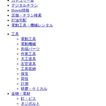
カテゴリ一覧
デジタルチラシ
Howto情報
店舗・チラシ検索
灯油宅配
電動工具・機械レンタル
工具
電動工具
電動機械
先端パーツ
作業工具
大工道具
左官道具
工具収納
保安
荷役
計測
研磨・ケミカル
金物・電材
釘・ビス
ネジボルト