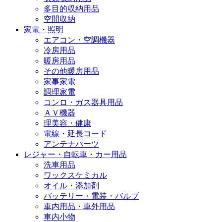
多目的収納用品
空間収納
家電・照明
エアコン・空調機器
冷房用品
暖房用品
その他暖房用品
家事家電
調理家電
コンロ・ガス器具用品
ＡＶ機器
理美容・健康
電線・延長コード
アンテナパーツ
レジャー・自転車・カー用品
洗車用品
ワックスケミカル
オイル・添加剤
バッテリー・電装・バルブ
車内用品・車外用品
車内小物