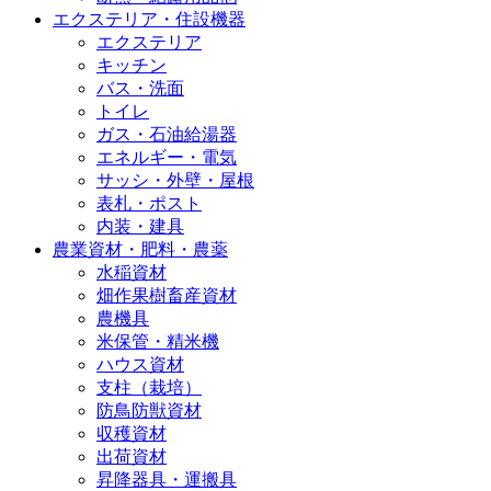
エクステリア・住設機器
エクステリア
キッチン
バス・洗面
トイレ
ガス・石油給湯器
エネルギー・電気
サッシ・外壁・屋根
表札・ポスト
内装・建具
農業資材・肥料・農薬
水稲資材
畑作果樹畜産資材
農機具
米保管・精米機
ハウス資材
支柱（栽培）
防鳥防獣資材
収穫資材
出荷資材
昇降器具・運搬具