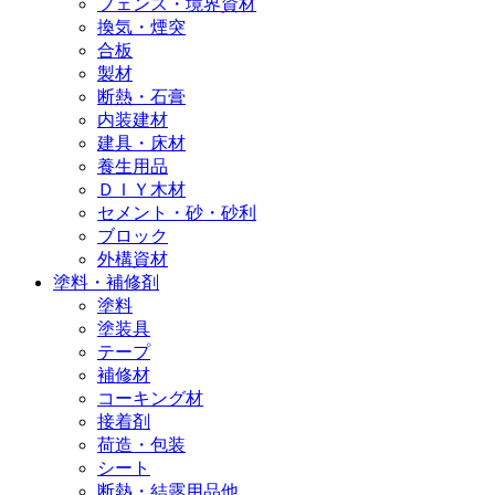
フェンス・境界資材
換気・煙突
合板
製材
断熱・石膏
内装建材
建具・床材
養生用品
ＤＩＹ木材
セメント・砂・砂利
ブロック
外構資材
塗料・補修剤
塗料
塗装具
テープ
補修材
コーキング材
接着剤
荷造・包装
シート
断熱・結露用品他