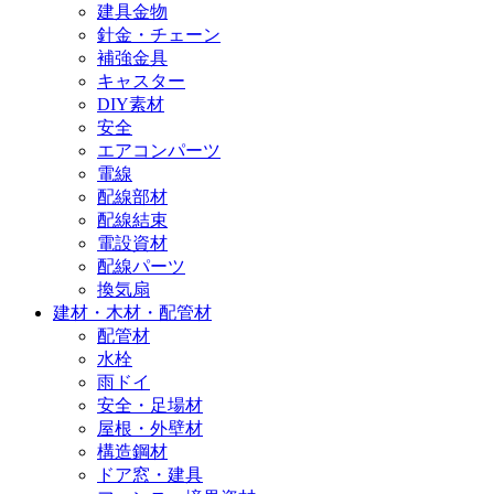
建具金物
針金・チェーン
補強金具
キャスター
DIY素材
安全
エアコンパーツ
電線
配線部材
配線結束
電設資材
配線パーツ
換気扇
建材・木材・配管材
配管材
水栓
雨ドイ
安全・足場材
屋根・外壁材
構造鋼材
ドア窓・建具