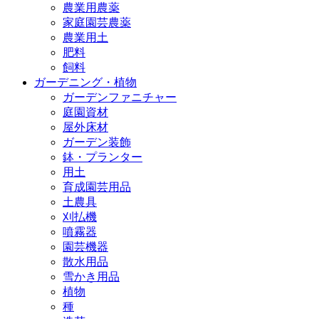
農業用農薬
家庭園芸農薬
農業用土
肥料
飼料
ガーデニング・植物
ガーデンファニチャー
庭園資材
屋外床材
ガーデン装飾
鉢・プランター
用土
育成園芸用品
土農具
刈払機
噴霧器
園芸機器
散水用品
雪かき用品
植物
種