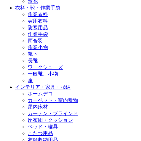
造花
衣料・靴・作業手袋
作業衣料
実用衣料
防寒用品
作業手袋
雨合羽
作業小物
靴下
長靴
ワークシューズ
一般靴、小物
傘
インテリア・家具・収納
ホームデコ
カーペット・室内敷物
屋内床材
カーテン・ブラインド
座布団・クッション
ベッド・寝具
こたつ用品
衣類収納用品