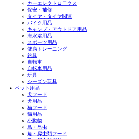
カーエレクトロ二クス
保安・補修
タイヤ・タイヤ関連
バイク用品
キャンプ・アウトドア用品
海水浴用品
スポーツ用品
健康トレーニング
釣具
自転車
自転車用品
玩具
シーズン玩具
ペット用品
犬フード
犬用品
猫フード
猫用品
小動物
鳥・昆虫
魚・爬虫類フード