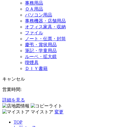
事務用品
ＯＡ用品
パソコン用品
事務機器・店舗用品
オフィス家具・収納
ファイル
ノート・伝票・封筒
慶弔・賞状用品
筆記・学童用品
ルーペ・拡大鏡
喫煙具
ＤＩＹ書籍
キャンセル
営業時間:
詳細を見る
マイストア
変更
TOP