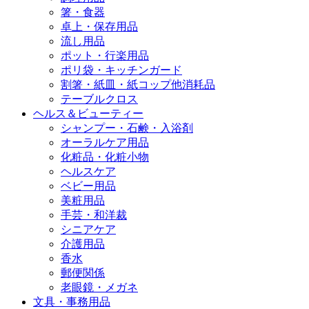
箸・食器
卓上・保存用品
流し用品
ポット・行楽用品
ポリ袋・キッチンガード
割箸・紙皿・紙コップ他消耗品
テーブルクロス
ヘルス＆ビューティー
シャンプー・石鹸・入浴剤
オーラルケア用品
化粧品・化粧小物
ヘルスケア
ベビー用品
美粧用品
手芸・和洋裁
シニアケア
介護用品
香水
郵便関係
老眼鏡・メガネ
文具・事務用品