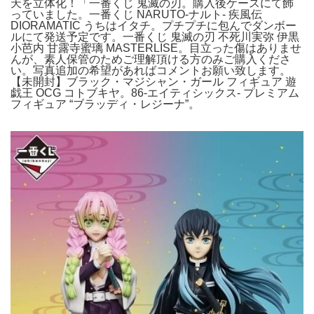
天を立体化！「一番くじ 鬼滅の刃。購入後ケースにて飾
っていました。一番くじ NARUTO-ナルト- 疾風伝
DIORAMATIC うちはイタチ。プチプチに包んでダンボー
ルにて発送予定です。一番くじ 鬼滅の刃 不死川実弥 伊黒
小芭内 甘露寺蜜璃 MASTERLISE。目立った傷はありませ
んが、素人保管のためご理解頂ける方のみご購入くださ
い。写真追加の希望があればコメントお願い致します。
【未開封】ブラック・マジシャン・ガール フィギュア 遊
戯王 OCG コトブキヤ。86-エイティシックス- プレミアム
フィギュア “ブラッディ・レジーナ”。