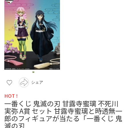
シェア
HOT !
一番くじ 鬼滅の刃 甘露寺蜜璃 不死川
実弥 A賞 セット 甘露寺蜜璃と時透無一
郎のフィギュアが当たる「一番くじ 鬼
滅の刃