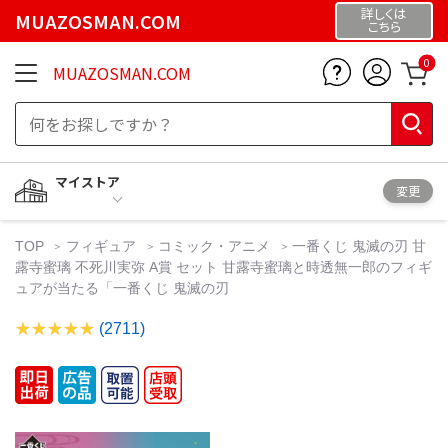
詳しくは
MUAZOSMAN.COM
こちら
0
MUAZOSMAN.COM
マイストア
変更
TOP
フィギュア
コミック・アニメ
一番くじ 鬼滅の刃 甘
露寺蜜璃 不死川実弥 A賞 セット 甘露寺蜜璃と時透無一郎のフィギ
ュアが当たる「一番くじ 鬼滅の刃
(2711)