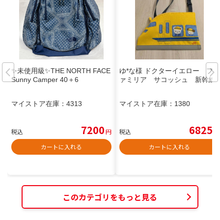
✨未使用級✨THE NORTH FACE
ゆ*な様 ドクターイエロー フ
Sunny Camper 40＋6
ァミリア サコッシュ 新幹線
マイストア在庫：
4313
マイストア在庫：
1380
7200
6825
税込
円
税込
円
カートに入れる
カートに入れる
このカテゴリをもっと見る