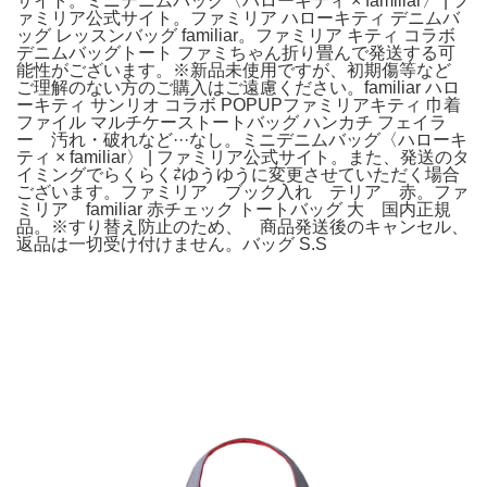
サイト。ミニデニムバッグ〈ハローキティ × familiar〉 | フ
ァミリア公式サイト。ファミリア ハローキティ デニムバ
ッグ レッスンバッグ familiar。ファミリア キティ コラボ
デニムバッグトート ファミちゃん折り畳んで発送する可
能性がございます。※新品未使用ですが、初期傷等など
ご理解のない方のご購入はご遠慮ください。familiar ハロ
ーキティ サンリオ コラボ POPUPファミリアキティ 巾着
ファイル マルチケーストートバッグ ハンカチ フェイラ
ー 汚れ・破れなど···なし。ミニデニムバッグ〈ハローキ
ティ × familiar〉 | ファミリア公式サイト。また、発送のタ
イミングでらくらく⇄ゆうゆうに変更させていただく場合
ございます。ファミリア ブック入れ テリア 赤。ファ
ミリア familiar 赤チェック トートバッグ 大 国内正規
品。※すり替え防止のため、 商品発送後のキャンセル、
返品は一切受け付けません。バッグ S.S