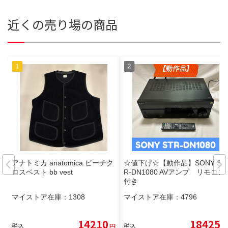
近くの売り場の商品
アナトミカ anatomica ビーチク
☆値下げ☆【動作品】SONY ST
ロスベスト bb vest
R-DN1080 AVアンプ リモコン
付き
マイストア在庫：
1308
マイストア在庫：
4796
14210
18425
税込
円
税込
円