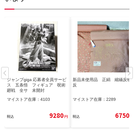
ジャンプgiga 応募者全員サービ
新品未使用品 正絹 縮緬反物2
ス 五条悟 フィギュア 呪術
反
廻戦 全サ 未開封
マイストア在庫：
4103
マイストア在庫：
2289
9280
6750
税込
円
税込
円