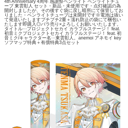
4th Anniversary 4周年 感謝祭ペンライト ペンライトチュ
ーブ 東雲彰人 セット・新品・未使用です・点灯確認の為
開封しましたが、その後すぐ袋に戻し暗所にて保管してお
りました・ペンライトチューブは未開封です※電池は抜い
て発送いたしますプチプチ2重＋濡れ防止の袋にて梱包い
たします即購入◎バラ売り×よろしくお願いいたします。
タイトル···プロジェクトセカイ カラフルステージ！ feat.
初音ミクプロジェクトセカイ カラフルステージ！ feat. 初
音ミク/キャラクター名···東雲彰人。anemoi アネモイ key
ソフマップ特典＋有償特典3点セット