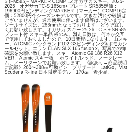
S (FM585)+ MARKER COMP 12 オガサカスキー。2025-
2026 オガサカTC-S 165cm+ プレート SR585定価：
196900円ビンディングMARKER（マーカー）COMP16定
価：52800円今シーズンモデルです。大きな汚れや破損は
ございませんが、通常使用に伴います傷等はございます。
ソールサイズは、283mmとなっております。どうぞ宜し
くお願い致します。オガサカ スキー 25-26 TC-S + SR585
プレート付 スキー単品 板のみ。滑走日数は、何本か交互
で使用しておりましたので、10日間程になります。山スキ
ー、ATOMIC バックランド102 G3ビンディング&ポモカシ
ールセット。エラン ELAN SLX 165 fusion x。写真での御
確認をお願い致します。スキー Atomic G9 186 R26 X12
VER。Atomic スキー板 ホワイト/レッド。ノークレー
ム、ノーリターンでお願い致します。《訳あり→商品説明
に記載》260〜388㎜可動ビン ブリザード LatiGo。Vist
Scuderia R-line 日本限定モデル 170㎝ 希少品。