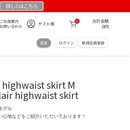
詳しくは
こちら
合計金額
ご利用案内
0
ゲスト様
0円
お問い合わせ
変更
ログイン
新規会員登録
ighwaist skirt M
r highwaist skirt
定モデル
の使い心地などをご紹介いただいております！