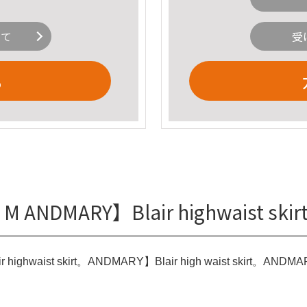
いて
受
る
rt M ANDMARY】Blair highwaist 
 highwaist skirt。ANDMARY】Blair high waist skirt。ANDM