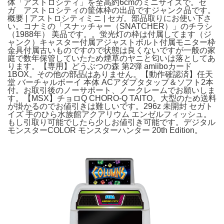
体「アストロシティ」を全高約6cmのミニサイズで。セ
ガ アストロシティの筐体枠の出品ですジャンク品です。
概要 | アストロシティミニ | セガ。部品取りにお使い下さ
い。コナミの「スナッチャー（SNATCHER）」のチラシ
（1988年） 美品です。。蛍光灯の枠は付属してます（ジ
ャンク）キャスター付属アジャストボルト付属モニター枠
金具付属古いものですので状態は良くないですが一般の家
庭で数年保管していたため煙草のヤニと匂いは落としてあ
ります。【専用】どうぶつの森 第2弾 amiiboカード
1BOX。その他の部品はありません。【動作確認済】任天
堂 バーチャルボーイ 本体 ACアダプタタップ＆ソフト2本
付。お取引後のノーサポート、ノークレームでお願いしま
す。【MSX】チョロQ CHORO-Q TAITO。大型のため送料
が掛かるのでお値引きは難しいです。296z 未開封 セガト
イズ 手のひら水族館アクアリウム エンゼルフィッシュ。
もし引取り可能でしたら少しお値引き可能です。デジタル
モンスターCOLOR モンスターハンター 20th Edition。