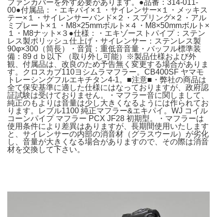
ファンカバーを外す必要があります。●品番：314-011-
00●付属品：・エキパイ×１・サイレンサー×１・メッキス
テー×１・サイレンサーバンド×２・スプリング×２・アル
ミプレート×１・M8×25mmボルト×４・M8×50mmボルト×
１・M8ナット×３●仕様：・エキゾーストパイプ：ステン
レス製ポリッシュ仕上げ・サイレンサー：ステンレス製
90φ×300（筒長）・音質：重低音音量・バッフル標準装
備：89ｄｂ以下 （取り外し可能）※製品仕様および外
観、付属品は、改良のため予告無く変更する場合がありま
す。クロスカブ110ヨシムラマフラー。CB400SF ヤマモ
トレーシングフルエキチタン4-1。■注意■・弊社の商品は
全て保安基準に適した仕様にはなっておりますが、政府認
証試験は受けておりません。・マフラー音に関しまして、
純正のもよりは音量は少し大きくなるようには作られてお
ります。レブル1100 純正マフラー&エキパイ。WJ コイル
コーンパイプ マフラー PCX JF28 初期型。・マフラーは
使用条件により差異はありますが、長期間使用いたします
と、サイレンサーの内部の消音材（グラスウール）が劣化
し、音量が大きくなる場合がありますので、その際は消音
材を交換して下さい。