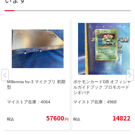
Millennia hv-3 マイクプリ 初期
ポケモンカードGB オフィシャ
型
ルガイドブック プロモカード フ
シギバナ
マイストア在庫：
4064
マイストア在庫：
4968
57600
14822
税込
円
税込
円