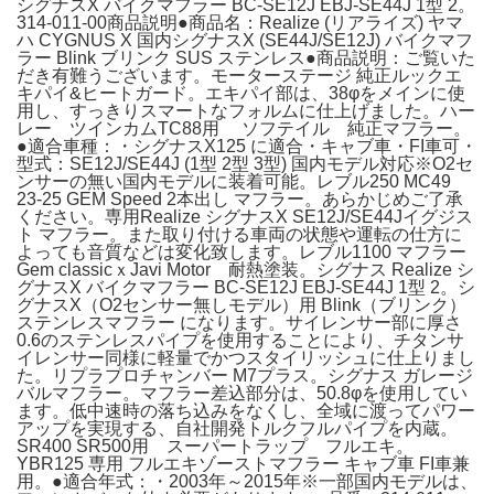
シグナスX バイクマフラー BC-SE12J EBJ-SE44J 1型 2。
314-011-00商品説明●商品名：Realize (リアライズ) ヤマ
ハ CYGNUS X 国内シグナスX (SE44J/SE12J) バイクマフ
ラー Blink ブリンク SUS ステンレス●商品説明：ご覧いた
だき有難うございます。モーターステージ 純正ルックエ
キパイ&ヒートガード。エキパイ部は、38φをメインに使
用し、すっきりスマートなフォルムに仕上げました。ハー
レー ツインカムTC88用 ソフテイル 純正マフラー。
●適合車種：・シグナスX125 に適合・キャブ車・FI車可・
型式：SE12J/SE44J (1型 2型 3型) 国内モデル対応※O2セ
ンサーの無い国内モデルに装着可能。レブル250 MC49
23-25 GEM Speed 2本出し マフラー。あらかじめご了承
ください。専用Realize シグナスX SE12J/SE44Jイグジス
ト マフラー。また取り付ける車両の状態や運転の仕方に
よっても音質などは変化致します。レブル1100 マフラー
Gem classicｘJavi Motor 耐熱塗装。シグナス Realize シ
グナスX バイクマフラー BC-SE12J EBJ-SE44J 1型 2。シ
グナスX（O2センサー無しモデル）用 Blink（ブリンク）
ステンレスマフラー になります。サイレンサー部に厚さ
0.6のステンレスパイプを使用することにより、チタンサ
イレンサー同様に軽量でかつスタイリッシュに仕上りまし
た。リプラプロチャンバー M7プラス。シグナス ガレージ
バルマフラー。マフラー差込部分は、50.8φを使用してい
ます。低中速時の落ち込みをなくし、全域に渡ってパワー
アップを実現する、自社開発トルクフルパイプを内蔵。
SR400 SR500用 スーパートラップ フルエキ。
YBR125 専用 フルエキゾーストマフラー キャブ車 FI車兼
用。●適合年式：・2003年～2015年※一部国内モデルは、