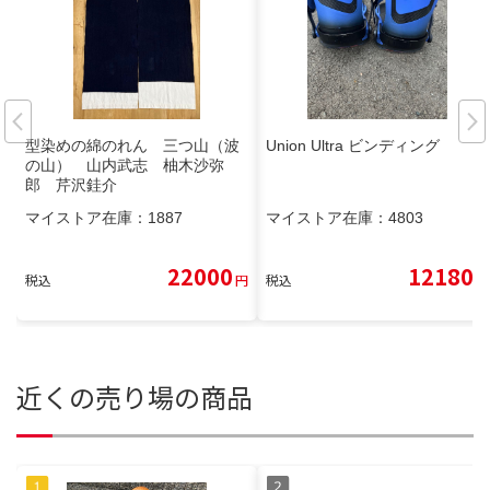
型染めの綿のれん 三つ山（波
Union Ultra ビンディング
の山） 山内武志 柚木沙弥
郎 芹沢銈介
マイストア在庫：
1887
マイストア在庫：
4803
22000
12180
税込
円
税込
円
近くの売り場の商品