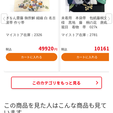
ぎをん齋藤 御所解 縮緬 白 名古
未着用 本袋帯 包紙藤桐文
屋帯 作り帯
様 黒地 藤 桐の花 唐織
籠目 着物 帯 027k
マイストア在庫：
2326
マイストア在庫：
2781
49920
10161
税込
円
税込
円
カートに入れる
カートに入れる
このカテゴリをもっと見る
この商品を見た人はこんな商品も見て
います