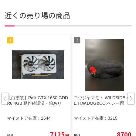
近くの売り場の商品
【白塗装】Palit GTX 1650 GDD
ヨウジヤマモト WILDSIDE × TH
R6 4GB 動作確認済・箱あり
E H.W.DOG&CO.ベレー帽
マイストア在庫：
2644
マイストア在庫：
3215
7125
8700
税込
円
税込
円