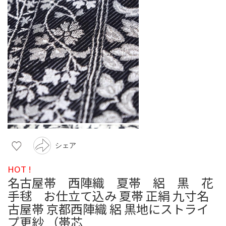
シェア
HOT !
名古屋帯 西陣織 夏帯 絽 黒 花
手毬 お仕立て込み 夏帯 正絹 九寸名
古屋帯 京都西陣織 絽 黒地にストライ
プ更紗 （帯芯