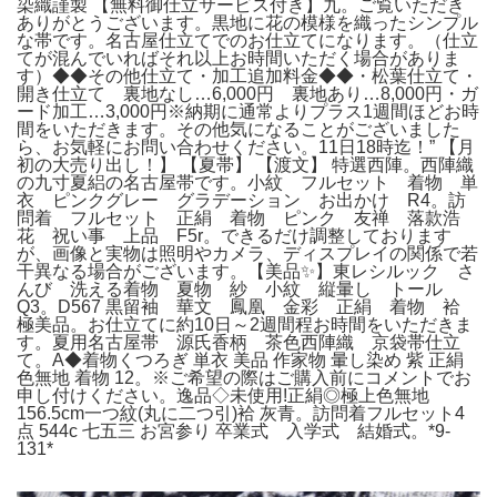
染織謹製 【無料御仕立サービス付き】九。ご覧いただき
ありがとうございます。黒地に花の模様を織ったシンプル
な帯です。名古屋仕立てでのお仕立てになります。（仕立
てが混んでいればそれ以上お時間いただく場合がありま
す）◆◆その他仕立て・加工追加料金◆◆・松葉仕立て・
開き仕立て 裏地なし…6,000円 裏地あり…8,000円・ガ
ード加工…3,000円※納期に通常よりプラス1週間ほどお時
間をいただきます。その他気になることがございました
ら、お気軽にお問い合わせください。11日18時迄！” 【月
初の大売り出し！】 【夏帯】 【渡文】 特選西陣。西陣織
の九寸夏絽の名古屋帯です。小紋 フルセット 着物 単
衣 ピンクグレー グラデーション お出かけ R4。訪
問着 フルセット 正絹 着物 ピンク 友禅 落款浩
花 祝い事 上品 F5r。できるだけ調整しております
が、画像と実物は照明やカメラ、ディスプレイの関係で若
干異なる場合がございます。【美品✨】東レシルック さ
んび 洗える着物 夏物 紗 小紋 縦暈し トール
Q3。D567 黒留袖 華文 鳳凰 金彩 正絹 着物 袷
極美品。お仕立てに約10日～2週間程お時間をいただきま
す。夏用名古屋帯 源氏香柄 茶色西陣織 京袋帯仕立
て。A◆着物くつろぎ 単衣 美品 作家物 暈し染め 紫 正絹
色無地 着物 12。※ご希望の際はご購入前にコメントでお
申し付けください。逸品◇未使用!正絹◎極上色無地
156.5cm一つ紋(丸に二つ引)袷 灰青。訪問着フルセット4
点 544c 七五三 お宮参り 卒業式 入学式 結婚式。*9-
131*