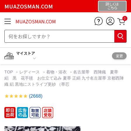
詳しくは
MUAZOSMAN.COM
こちら
0
MUAZOSMAN.COM
マイストア
変更
TOP
レディース
着物・浴衣
名古屋帯 西陣織 夏帯
絽 黒 花手毬 お仕立て込み 夏帯 正絹 九寸名古屋帯 京都西陣
織 絽 黒地にストライプ更紗 （帯芯
(2668)