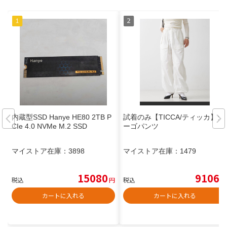
内蔵型SSD Hanye HE80 2TB P
試着のみ【TICCA/ティッカ】カ
CIe 4.0 NVMe M.2 SSD
ーゴパンツ
マイストア在庫：
3898
マイストア在庫：
1479
15080
9106
税込
円
税込
円
カートに入れる
カートに入れる