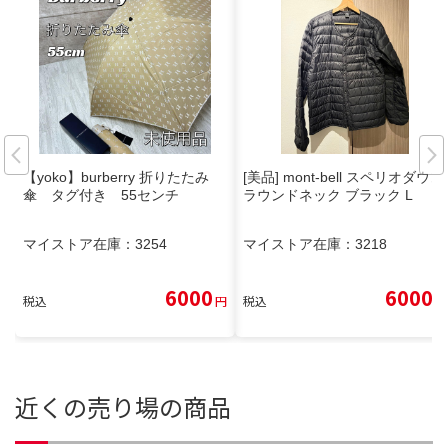
【yoko】burberry 折りたたみ
[美品] mont-bell スペリオダウン
傘 タグ付き 55センチ
ラウンドネック ブラック L
マイストア在庫：
3254
マイストア在庫：
3218
6000
6000
税込
円
税込
円
近くの売り場の商品