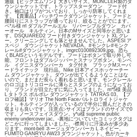
通販【ビッグエムワン】大きいサイズ。MONCLER製のダ
ウンジャケットです。トラップスターダウン フード付
き。袖口はリブがついており、しっかり防寒してくれま
す。【貴重品】パッチワークダウンジャケット。フードと
腰回りにストラップが通っており、絞ることがでにます。
ペ*ル様 rrl ダブルアールエル リバーシブルダウン カバ
ーオール キルティン。日本のMサイズと同等かと思いま
す。DSQUARED2 フード付きダウンジャケット XL グレ
ー。クリーニングしても落とせませんでした。ASPESI ア
スペジ ダウンジャケットNEVADA。#モンクレ#モンク
レール#ダウンジャケット。imgrc0100892309.jpg。恐ら
くBLAISというモデルです。フードはボタンで取り外し可
能、フロントはダブルジッパーとスナップボタン。モンベ
ル イグニスダウンパーカ タグ付き ブラックMスーパ
ードライテック 現行品。Nike 日本アイスホッケーチー
ム ダウンジャケット。ダウンが出てくるようなことはな
いので、まだまだ長らく着れると思います。モンクレール
のロゴはトリコロールに薄らとスタンプのようになってお
り、ブランドが目立たずに気に入ってました。m*5様 美品
L タトラス ボルボレ ダウンジャケット TATRAS 03。【プ
ロフ確認】マリオ The North Faceバルトロライトジャケ
ット。キルティングが入っているので半分に畳んだときの
収まりも良いです。注意点:-サイズはブランドのサイズで0
です。ノースフェイスダウン。y*u様 supreme public
enemy undercover jac。-裏地についていたコミックタグは
どこかに行ってしまいました。-襟周りに汗染みが多少あ
ります。mont-bell ネージュダウンパーカ L ネイビー。
FUMITO GANRYU AW23 ダウンジャケット。色がカーキ