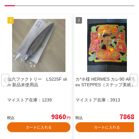
仙六ファクトリー LS225F sli
カ*ネ様 HERMES カレ90 ART d
m 新品未使用品
es STEPPES（ステップ美術）
マイストア在庫：
1239
マイストア在庫：
3913
9860
7868
税込
円
税込
円
カートに入れる
カートに入れる