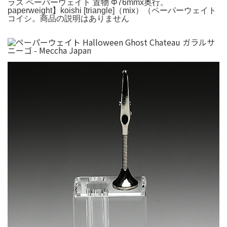
ラス ペーパーウェイト 置物 Φ76mmx奥行。
paperweight】koishi [triangle]（mix）（ペーパーウェイト
コイシ。商品の説明はありません