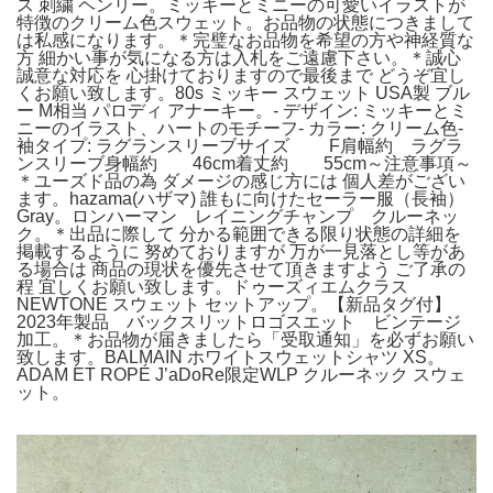
ス 刺繍 ヘンリー。ミッキーとミニーの可愛いイラストが
特徴のクリーム色スウェット。お品物の状態につきまして
は私感になります。＊完璧なお品物を希望の方や神経質な
方 細かい事が気になる方は入札をご遠慮下さい。＊誠心
誠意な対応を 心掛けておりますので最後まで どうぞ宜し
くお願い致します。80s ミッキー スウェット USA製 ブル
ー M相当 パロディ アナーキー。- デザイン: ミッキーとミ
ニーのイラスト、ハートのモチーフ- カラー: クリーム色-
袖タイプ: ラグランスリーブサイズ F肩幅約 ラグラ
ンスリーブ身幅約 46cm着丈約 55cm～注意事項～
＊ユーズド品の為 ダメージの感じ方には 個人差がござい
ます。hazama(ハザマ) 誰もに向けたセーラー服（長袖）
Gray。ロンハーマン レイニングチャンプ クルーネッ
ク。＊出品に際して 分かる範囲できる限り状態の詳細を
掲載するように 努めておりますが 万が一見落とし等があ
る場合は 商品の現状を優先させて頂きますよう ご了承の
程 宜しくお願い致します。ドゥーズィエムクラス
NEWTONE スウェット セットアップ。【新品タグ付】
2023年製品 バックスリットロゴスエット ビンテージ
加工。＊お品物が届きましたら「受取通知」を必ずお願い
致します。BALMAIN ホワイトスウェットシャツ XS。
ADAM ET ROPÉ J’aDoRe限定WLP クルーネック スウェ
ット。