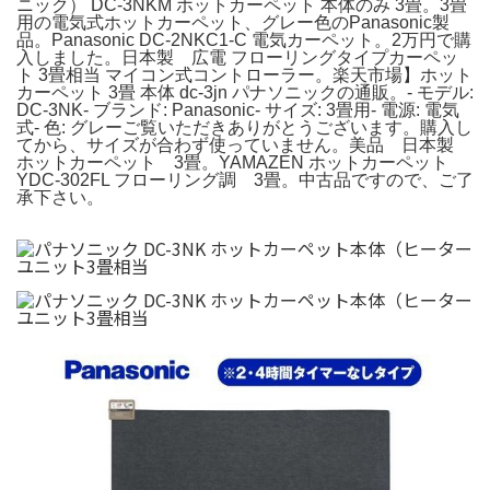
ニック） DC-3NKM ホットカーペット 本体のみ 3畳。3畳
用の電気式ホットカーペット、グレー色のPanasonic製
品。Panasonic DC-2NKC1-C 電気カーペット。2万円で購
入しました。日本製 広電 フローリングタイプカーペッ
ト 3畳相当 マイコン式コントローラー。楽天市場】ホット
カーペット 3畳 本体 dc-3jn パナソニックの通販。- モデル:
DC-3NK- ブランド: Panasonic- サイズ: 3畳用- 電源: 電気
式- 色: グレーご覧いただきありがとうございます。購入し
てから、サイズが合わず使っていません。美品 日本製
ホットカーペット 3畳。YAMAZEN ホットカーペット
YDC-302FL フローリング調 3畳。中古品ですので、ご了
承下さい。