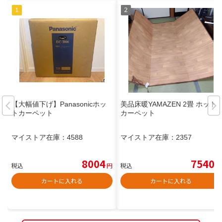
【大幅値下げ】Panasonicホッ
美品床暖YAMAZEN 2畳 ホット
トカーペット
カーペット
マイストア在庫：
4588
マイストア在庫：
2357
8004
7540
税込
円
税込
円
カートに入れる
カートに入れる