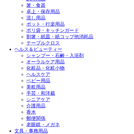
箸・食器
卓上・保存用品
流し用品
ポット・行楽用品
ポリ袋・キッチンガード
割箸・紙皿・紙コップ他消耗品
テーブルクロス
ヘルス＆ビューティー
シャンプー・石鹸・入浴剤
オーラルケア用品
化粧品・化粧小物
ヘルスケア
ベビー用品
美粧用品
手芸・和洋裁
シニアケア
介護用品
香水
郵便関係
老眼鏡・メガネ
文具・事務用品