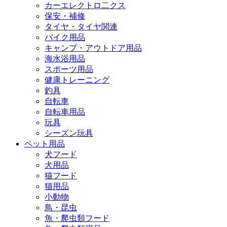
カーエレクトロ二クス
保安・補修
タイヤ・タイヤ関連
バイク用品
キャンプ・アウトドア用品
海水浴用品
スポーツ用品
健康トレーニング
釣具
自転車
自転車用品
玩具
シーズン玩具
ペット用品
犬フード
犬用品
猫フード
猫用品
小動物
鳥・昆虫
魚・爬虫類フード