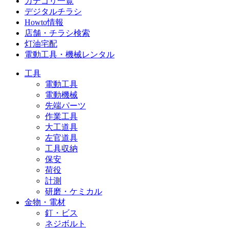
カテゴリ一覧
デジタルチラシ
Howto情報
店舗・チラシ検索
灯油宅配
電動工具・機械レンタル
工具
電動工具
電動機械
先端パーツ
作業工具
大工道具
左官道具
工具収納
保安
荷役
計測
研磨・ケミカル
金物・電材
釘・ビス
ネジボルト