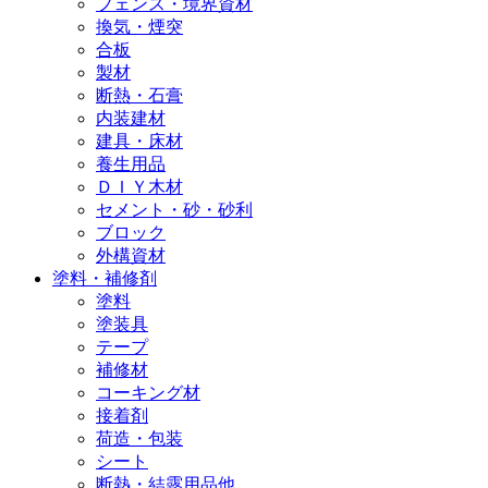
フェンス・境界資材
換気・煙突
合板
製材
断熱・石膏
内装建材
建具・床材
養生用品
ＤＩＹ木材
セメント・砂・砂利
ブロック
外構資材
塗料・補修剤
塗料
塗装具
テープ
補修材
コーキング材
接着剤
荷造・包装
シート
断熱・結露用品他