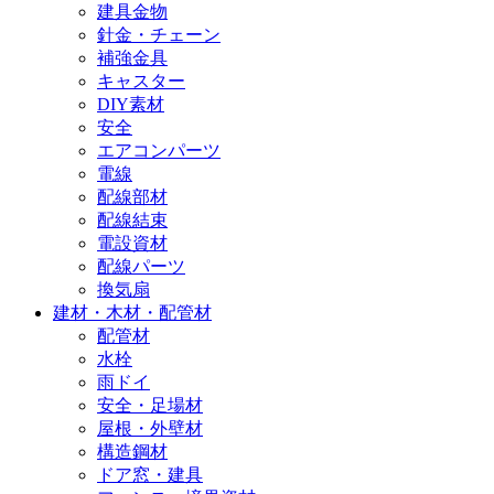
建具金物
針金・チェーン
補強金具
キャスター
DIY素材
安全
エアコンパーツ
電線
配線部材
配線結束
電設資材
配線パーツ
換気扇
建材・木材・配管材
配管材
水栓
雨ドイ
安全・足場材
屋根・外壁材
構造鋼材
ドア窓・建具