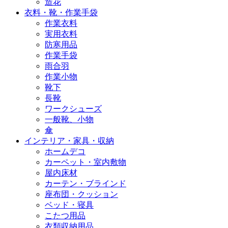
造花
衣料・靴・作業手袋
作業衣料
実用衣料
防寒用品
作業手袋
雨合羽
作業小物
靴下
長靴
ワークシューズ
一般靴、小物
傘
インテリア・家具・収納
ホームデコ
カーペット・室内敷物
屋内床材
カーテン・ブラインド
座布団・クッション
ベッド・寝具
こたつ用品
衣類収納用品