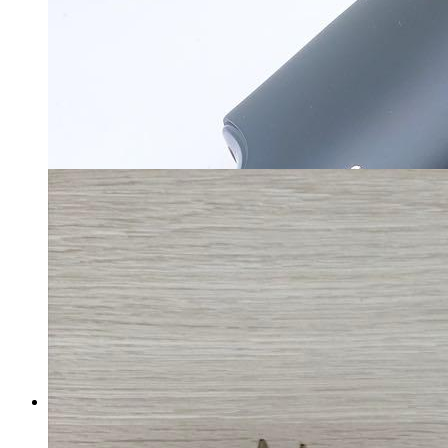
オーヤマ ヘアードライヤー
マイストア在庫：
4071
税込
6000
円
カートに入れる
☆KINUJO Voyage 海外対応 ヘ
アドライヤー ゴールド 大風量