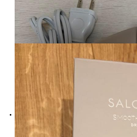
軽量☆
マイストア在庫：
4025
税込
13282
円
カートに入れる
《ほぼ未使用》 Panasonic ナノ
ケア ドライヤー EH-NA0G
マイストア在庫：
2851