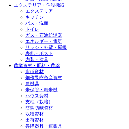
エクステリア・住設機器
エクステリア
キッチン
バス・洗面
トイレ
ガス・石油給湯器
エネルギー・電気
サッシ・外壁・屋根
表札・ポスト
内装・建具
農業資材・肥料・農薬
水稲資材
畑作果樹畜産資材
農機具
米保管・精米機
ハウス資材
支柱（栽培）
防鳥防獣資材
収穫資材
出荷資材
昇降器具・運搬具