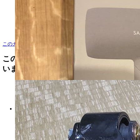
税込
7366
円
カートに入れる
このカテゴリをもっと見る
この商品を見た人はこんな商品も見て
います
ヘアードライヤー ナノケ
ア EH-NA7M-P モイストピン
ク
マイストア在庫：
2373