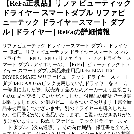
【ReFa正規品】リファ ビューティック
ドライヤー スマートダブル リファビ
ューテック ドライヤースマート ダブ
ル | ドライヤー | ReFaの詳細情報
リファビューテック ドライヤースマート ダブル | ドライヤ
ー | ReFa。リファビューテック ドライヤースマート ダブル |
ドライヤー | ReFa。ReFa / リファビューテック ドライヤース
マート ダブル アイボリーの。【ReFa】ビューティックドラ
イヤー スマートダブル新品未使用品ReFa BEAUTECH
DRYER SMART Wリファビューテック ドライヤースマート
ダブルRE-AX-05Aピンク使用していたドライヤーをメーカ
ー修理に出した際、販売終了品のためメーカーより直接こち
らの新品へ交換していただきました。付属品の確認で一度開
封致しましたが、外側のビニールもついております【完全新
品未使用品】でございます。別のドライヤーを購入したた
め、使用予定がなく出品いたします。ご覧いただきありがと
うございます。。Refa リファビューテックドライヤースマ
ート ダブル 【公式通販】。その為付属品、保証書も全て入
っております。ジャンク リファドライヤー RE-AX-02A 故障