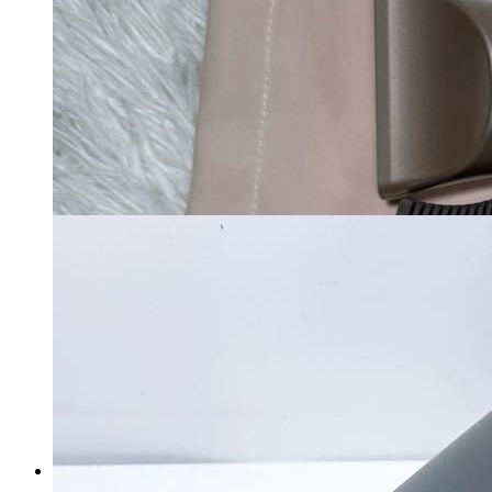
Micola Ion Hair Dryer アイリス