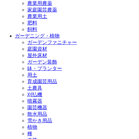
農業用農薬
家庭園芸農薬
農業用土
肥料
飼料
ガーデニング・植物
ガーデンファニチャー
庭園資材
屋外床材
ガーデン装飾
鉢・プランター
用土
育成園芸用品
土農具
刈払機
噴霧器
園芸機器
散水用品
雪かき用品
植物
種