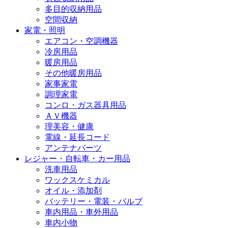
多目的収納用品
空間収納
家電・照明
エアコン・空調機器
冷房用品
暖房用品
その他暖房用品
家事家電
調理家電
コンロ・ガス器具用品
ＡＶ機器
理美容・健康
電線・延長コード
アンテナパーツ
レジャー・自転車・カー用品
洗車用品
ワックスケミカル
オイル・添加剤
バッテリー・電装・バルブ
車内用品・車外用品
車内小物