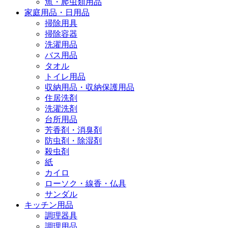
魚・爬虫類用品
家庭用品・日用品
掃除用具
掃除容器
洗濯用品
バス用品
タオル
トイレ用品
収納用品・収納保護用品
住居洗剤
洗濯洗剤
台所用品
芳香剤・消臭剤
防虫剤・除湿剤
殺虫剤
紙
カイロ
ローソク・線香・仏具
サンダル
キッチン用品
調理器具
調理用品