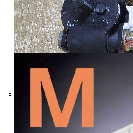
税込
9570
円
カートに入れる
クスコエンジンマウント SR20
SALONIA スムースシャイン
エンジン用
ドライヤー グレー
マイストア在庫：
4928
マイストア在庫：
1749
税込
税込
7500
円
6150
円