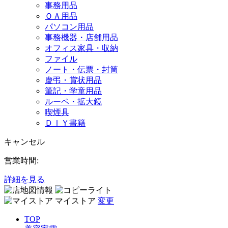
事務用品
ＯＡ用品
パソコン用品
事務機器・店舗用品
オフィス家具・収納
ファイル
ノート・伝票・封筒
慶弔・賞状用品
筆記・学童用品
ルーペ・拡大鏡
喫煙具
ＤＩＹ書籍
キャンセル
営業時間:
詳細を見る
マイストア
変更
TOP